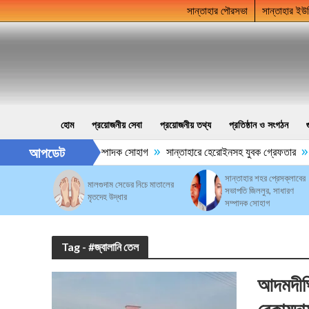
সান্তাহার পৌরসভা
সান্তাহার ইউ
হোম
প্রয়োজনীয় সেবা
প্রয়োজনীয় তথ্য
প্রতিষ্ঠান ও সংগঠন
»
»
আপডেট
র সভাপতি জিললুর, সাধারণ সম্পাদক সোহাগ
সান্তাহারে হেরোইনসহ যুবক গ্রেফতার
সান্তাহার শহর প্রেসক্লাবের
মালগুদাম সেডের নিচে মাতালের
সভাপতি জিললুর, সাধারণ
মৃতদেহ উদ্ধার
সম্পাদক সোহাগ
Tag - #জ্বালানি তেল
আদমদীঘি 