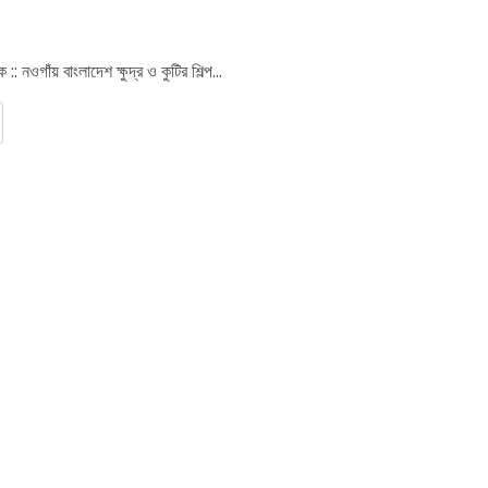
 :: নওগাঁয় বাংলাদেশ ক্ষুদ্র ও কুটির শিল্প...