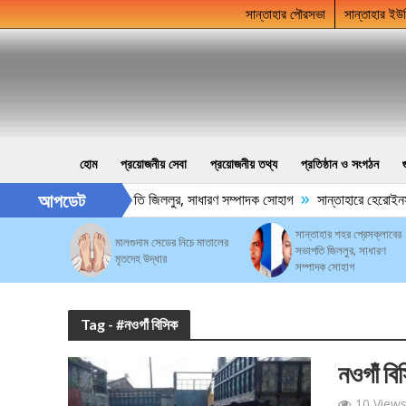
সান্তাহার পৌরসভা
সান্তাহার ইউ
হোম
প্রয়োজনীয় সেবা
প্রয়োজনীয় তথ্য
প্রতিষ্ঠান ও সংগঠন
»
আপডেট
াহার শহর প্রেসক্লাবের সভাপতি জিললুর, সাধারণ সম্পাদক সোহাগ
সান্তাহারে হেরোইনস
সান্তাহার শহর প্রেসক্লাবের
মালগুদাম সেডের নিচে মাতালের
সভাপতি জিললুর, সাধারণ
মৃতদেহ উদ্ধার
সম্পাদক সোহাগ
Tag - #নওগাঁ বিসিক
নওগাঁ বি
10 View