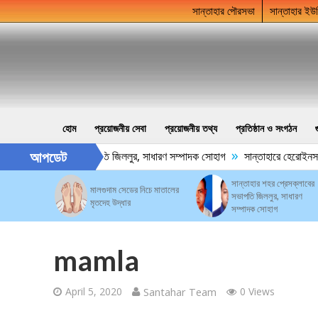
সান্তাহার পৌরসভা
সান্তাহার ইউ
হোম
প্রয়োজনীয় সেবা
প্রয়োজনীয় তথ্য
প্রতিষ্ঠান ও সংগঠন
»
আপডেট
ার শহর প্রেসক্লাবের সভাপতি জিললুর, সাধারণ সম্পাদক সোহাগ
সান্তাহারে হেরোইনসহ 
সান্তাহার শহর প্রেসক্লাবের
মালগুদাম সেডের নিচে মাতালের
সভাপতি জিললুর, সাধারণ
মৃতদেহ উদ্ধার
সম্পাদক সোহাগ
mamla
April 5, 2020
Santahar Team
0 Views