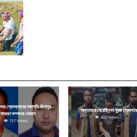
 শহর প্রেসক্লাবের সভাপতি জিললুর,
সান্তাহারে হেরোইনসহ যুবক গ্রেফতা
সাধারণ সম্পাদক সোহাগ
420 Views
137 Views