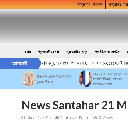
সান্তাহার পৌরসভা
সান্তাহার ইউ
হোম
প্রয়োজনীয় সেবা
প্রয়োজনীয় তথ্য
প্রতিষ্ঠান ও সংগঠন
»
আপডেট
র শহর প্রেসক্লাবের সভাপতি জিললুর, সাধারণ সম্পাদক সোহাগ
সান্তাহারে হেরোইনসহ য
সান্তাহার শহর প্রেসক্লাবের
মালগুদাম সেডের নিচে মাতালের
সভাপতি জিললুর, সাধারণ
মৃতদেহ উদ্ধার
সম্পাদক সোহাগ
News Santahar 21 M
May 21, 2017
Santahar Team
0 Views