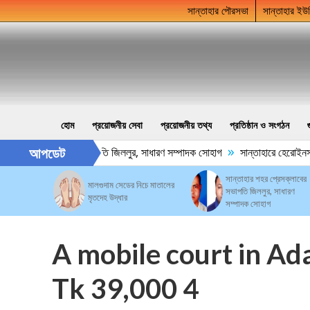
সান্তাহার পৌরসভা
সান্তাহার ইউ
হোম
প্রয়োজনীয় সেবা
প্রয়োজনীয় তথ্য
প্রতিষ্ঠান ও সংগঠন
»
আপডেট
ার শহর প্রেসক্লাবের সভাপতি জিললুর, সাধারণ সম্পাদক সোহাগ
সান্তাহারে হেরোইনসহ 
সান্তাহার শহর প্রেসক্লাবের
মালগুদাম সেডের নিচে মাতালের
সভাপতি জিললুর, সাধারণ
মৃতদেহ উদ্ধার
সম্পাদক সোহাগ
A mobile court in Ad
Tk 39,000 4