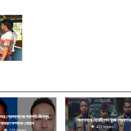
 শহর প্রেসক্লাবের সভাপতি জিললুর,
সান্তাহারে হেরোইনসহ যুবক গ্রেফতা
সাধারণ সম্পাদক সোহাগ
421 Views
139 Views