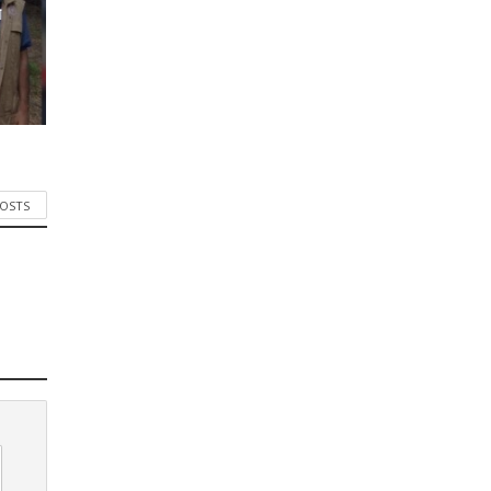
র
POSTS