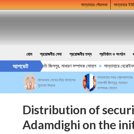
সান্তাহার পৌরসভা
সান্তাহার ইউ
হোম
প্রয়োজনীয় সেবা
প্রয়োজনীয় তথ্য
প্রতিষ্ঠান ও সংগঠন
»
আপডেট
ার শহর প্রেসক্লাবের সভাপতি জিললুর, সাধারণ সম্পাদক সোহাগ
সান্তাহারে হেরোইনসহ 
সান্তাহার শহর প্রেসক্লাবের
মালগুদাম সেডের নিচে মাতালের
সভাপতি জিললুর, সাধারণ
মৃতদেহ উদ্ধার
সম্পাদক সোহাগ
Distribution of secur
Adamdighi on the init