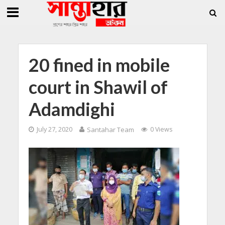
»
»
ি জিললুর, সাধারণ সম্পাদক সোহাগ
সান্তাহারে হেরোইনসহ যুবক গ্রেফতার
সান্তাহারে 
20 fined in mobile
court in Shawil of
Adamdighi
July 27, 2020
Santahar Team
0 Views