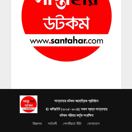
সান্তাহার ডটকম বহুমাত্রিক প্রতিষ্ঠান
© কপিরাইট (২০১৫-২০২৪) সকল স্বত্ব সান্তাহার
ডটকম পরিবার কর্তৃক সংরক্ষিত
বিজ্ঞাপন
শর্তাবলী
গোপনীয়তা নীতি
যোগাযোগ