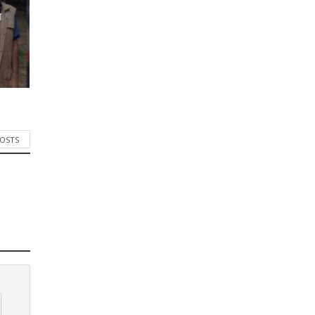
র
POSTS