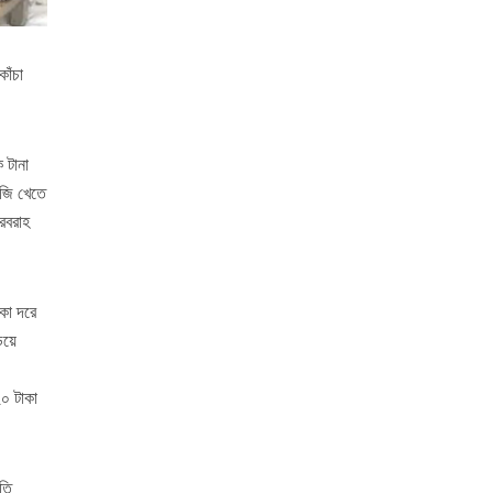
াঁচা
 টানা
বজি খেতে
রবরাহ
কা দরে
িয়ে
০ টাকা
ষতি