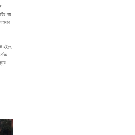
ে
মরিচ নয়
যাওয়ার
ষ্ট হইছে
 মরিচ
ত্র: