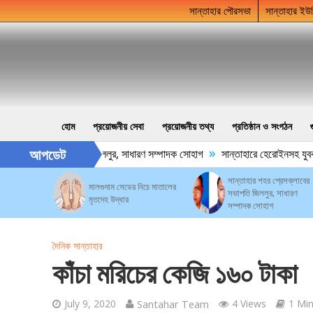
সান্তাহার পৌরসভা
সান্তাহার ইউ
হোম
প্রয়োজনীয় সেবা
প্রয়োজনীয় তথ্য
প্রতিষ্ঠান ও সংগঠন
»
আপডেট
্রেসক্লাবের সভাপতি জিললুর, সাধারণ সম্পাদক সোহাগ
সান্তাহারে হেরোইনসহ যুবক গ্
সান্তাহার শহর প্রেসক্লাবের
মালগুদাম সেডের নিচে মাতালের
সভাপতি জিললুর, সাধারণ
মৃতদেহ উদ্ধার
সম্পাদক সোহাগ
দৈনিক সান্তাহার
কাঁচা মরিচের কেজি ১৬০ টাকা
July 9, 2020
Santahar Team
4 Views
1 Mi