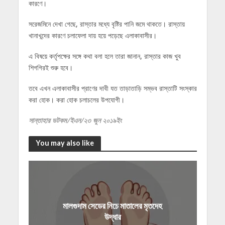
কারণে।
সরেজমিনে দেখা গেছে, রাস্তার মধ্যে বৃষ্টির পানি জমে থাকতে। রাস্তায়
খানাখন্দের কারণে চলাফেলা দায় হয়ে পড়েছে এলাকাবাসীর।
এ বিষয়ে কর্তৃপক্ষের সঙ্গে কথা বলা হলে তারা জানান, রাস্তার কাজ খুব
শিগগিরই শুরু হবে।
তবে এখন এলাকাবাসীর প্রাণের দাবী যত তাড়াতাড়ি সম্ভব রাস্তাটি সংস্কার
করা হোক। করা হোক চলাচলের উপযোগী।
সান্তাহার ডটকম/ইএন/২৩ জুন ২০১৯ইং
You may also like
মালগুদাম সেডের নিচে মাতালের মৃতদেহ
উদ্ধার