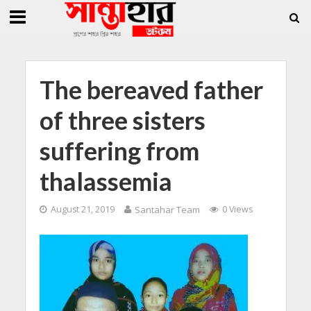
»
»
ি জিললুর, সাধারণ সম্পাদক সোহাগ
সান্তাহারে হেরোইনসহ যুবক গ্রেফতার
সান্তাহারে 
The bereaved father
of three sisters
suffering from
thalassemia
August 21, 2019
Santahar Team
0 Views