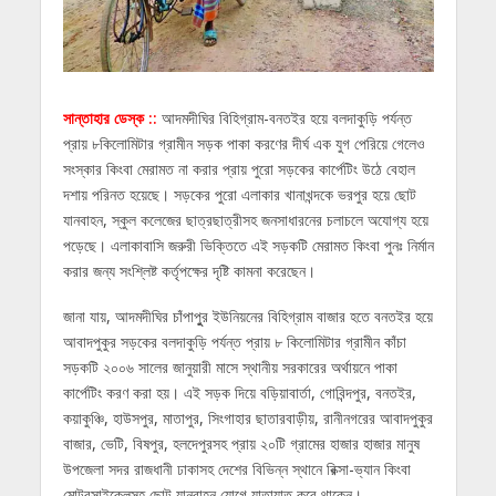
সান্তাহার ডেস্ক ::
আদমদীঘির বিহিগ্রাম-বনতইর হয়ে বলদাকুড়ি পর্যন্ত
প্রায় ৮কিলোমিটার গ্রামীন সড়ক পাকা করণের দীর্ঘ এক যুগ পেরিয়ে গেলেও
সংস্কার কিংবা মেরামত না করার প্রায় পুরো সড়কের কার্পেটিং উঠে বেহাল
দশায় পরিনত হয়েছে। সড়কের পুরো এলাকার খানাখন্দকে ভরপুর হয়ে ছোট
যানবাহন, স্কুল কলেজের ছাত্রছাত্রীসহ জনসাধারনের চলাচলে অযোগ্য হয়ে
পড়েছে। এলাকাবাসি জরুরী ভিক্তিতে এই সড়কটি মেরামত কিংবা পুনঃ নির্মান
করার জন্য সংশ্লিষ্ট কর্তৃপক্ষের দৃষ্টি কামনা করেছেন।
জানা যায়, আদমদীঘির চাঁপাপুুর ইউনিয়নের বিহিগ্রাম বাজার হতে বনতইর হয়ে
আবাদপুকুর সড়কের বলদাকুড়ি পর্যন্ত প্রায় ৮ কিলোমিটার গ্রামীন কাঁচা
সড়কটি ২০০৬ সালের জানুয়ারী মাসে স্থানীয় সরকারের অর্থায়নে পাকা
কার্পেটিং করণ করা হয়। এই সড়ক দিয়ে বড়িয়াবার্তা, গোবিন্দপুর, বনতইর,
কয়াকুঞ্চি, হাউসপুর, মাতাপুর, সিংগাহার ছাতারবাড়ীয়, রানীনগরের আবাদপুকুর
বাজার, ভেটি, বিষপুর, হলদেপুরসহ প্রায় ২০টি গ্রামের হাজার হাজার মানুষ
উপজেলা সদর রাজধানী ঢাকাসহ দেশের বিভিন্ন স্থানে রিক্সা-ভ্যান কিংবা
মোটরসাইকেলসহ ছোট যানবাহন যোগে যাতায়াত করে থাকেন।