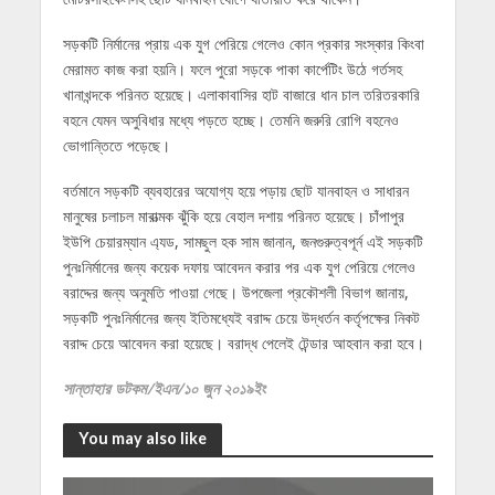
সড়কটি নির্মানের প্রায় এক যুগ পেরিয়ে গেলেও কোন প্রকার সংস্কার কিংবা
মেরামত কাজ করা হয়নি। ফলে পুরো সড়কে পাকা কার্পেটিং উঠে গর্তসহ
খানাখন্দকে পরিনত হয়েছে। এলাকাবাসির হাট বাজারে ধান চাল তরিতরকারি
বহনে যেমন অসুবিধার মধ্যে পড়তে হচ্ছে। তেমনি জরুরি রোগি বহনেও
ভোগান্তিতে পড়েছে।
বর্তমানে সড়কটি ব্যবহারের অযোগ্য হয়ে পড়ায় ছোট যানবাহন ও সাধারন
মানুষের চলাচল মারাত্মক ঝুঁকি হয়ে বেহাল দশায় পরিনত হয়েছে। চাঁপাপুর
ইউপি চেয়ারম্যান এ্যড, সামছুল হক সাম জানান, জনগুরুত্বপূর্ন এই সড়কটি
পুনঃনির্মানের জন্য কয়েক দফায় আবেদন করার পর এক যুগ পেরিয়ে গেলেও
বরাদ্দের জন্য অনুমতি পাওয়া গেছে। উপজেলা প্রকৌশলী বিভাগ জানায়,
সড়কটি পুনঃনির্মানের জন্য ইতিমধ্যেই বরাদ্দ চেয়ে উদ্ধর্তন কর্তৃপক্ষের নিকট
বরাদ্দ চেয়ে আবেদন করা হয়েছে। বরাদ্ধ পেলেই টেন্ডার আহবান করা হবে।
সান্তাহার ডটকম/ইএন/১০ জুন ২০১৯ইং
You may also like