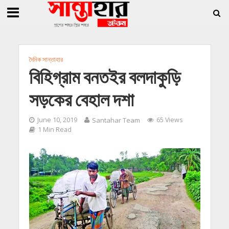
»
»
জিললুর, সাধারণ সম্পাদক সোহাগ
সান্তাহারে হেরোইনসহ যুবক গ্রেফতার
সান্তাহারে খা
দৈনিক সান্তাহার
বিহিগ্রাম বনতইর বলদাকুড়ি
সড়কের বেহাল দশা
June 10, 2019
Santahar Team
65 Views
1 Min Read