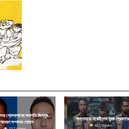
 শহর প্রেসক্লাবের সভাপতি জিললুর,
সান্তাহারে হেরোইনসহ যুবক গ্রেফতা
সাধারণ সম্পাদক সোহাগ
421 Views
137 Views