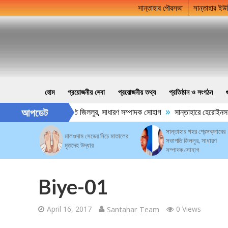
সান্তাহার পৌরসভা
সান্তাহার ইউ
হোম
প্রয়োজনীয় সেবা
প্রয়োজনীয় তথ্য
প্রতিষ্ঠান ও সংগঠন
»
আপডেট
র শহর প্রেসক্লাবের সভাপতি জিললুর, সাধারণ সম্পাদক সোহাগ
সান্তাহারে হেরোইনসহ য
সান্তাহার শহর প্রেসক্লাবের
মালগুদাম সেডের নিচে মাতালের
সভাপতি জিললুর, সাধারণ
মৃতদেহ উদ্ধার
সম্পাদক সোহাগ
Biye-01
April 16, 2017
Santahar Team
0 Views