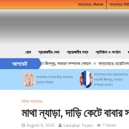
সান্তাহার পৌরসভা
সান্তাহার ইউ
হোম
প্রয়োজনীয় সেবা
প্রয়োজনীয় তথ্য
প্রতিষ্ঠান ও সংগঠন
»
আপডেট
 শহর প্রেসক্লাবের সভাপতি জিললুর, সাধারণ সম্পাদক সোহাগ
সান্তাহারে হেরোইনসহ যু
সান্তাহার শহর প্রেসক্লাবের
মালগুদাম সেডের নিচে মাতালের
সভাপতি জিললুর, সাধারণ
মৃতদেহ উদ্ধার
সম্পাদক সোহাগ
দৈনিক সান্তাহার
মাথা ন্যাড়া, দাড়ি কেটে বাবার
August 9, 2020
Santahar Team
7 Views