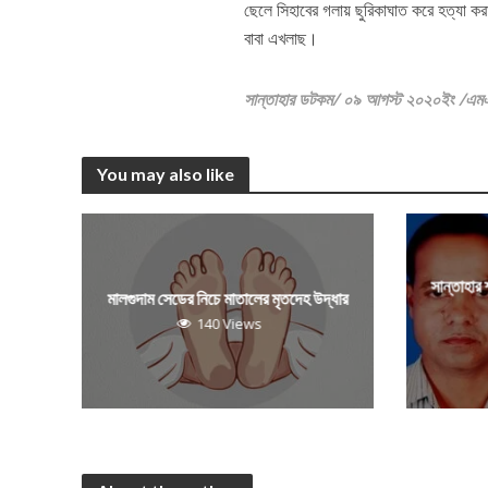
ছেলে সিহাবের গলায় ছুরিকাঘাত করে হত্যা 
বাবা এখলাছ।
সান্তাহার ডটকম/ ০৯ আগস্ট ২০২০ইং /এম
You may also like
সান্তাহার
মালগুদাম সেডের নিচে মাতালের মৃতদেহ উদ্ধার
140 Views