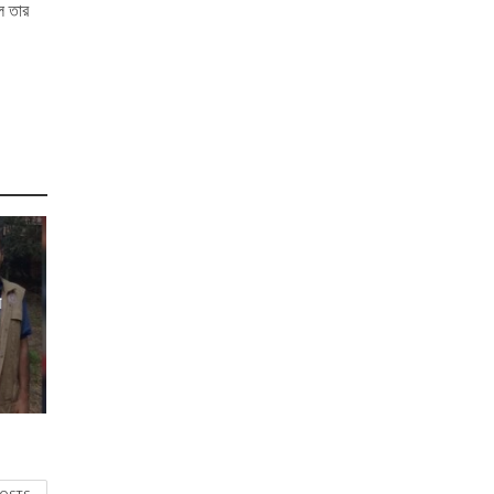
ল তার
র