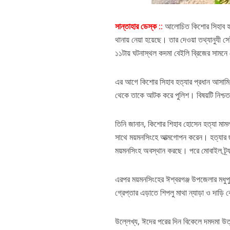
সান্তাহার ডেস্ক ::
আলোচিত কিশোর সিহাব হত্
থানায় নেয়া হয়েছে। তার দেওয়া তথ্যানুযী সেই 
১১টায় ঘটনাস্থল কদমা বেইলি ব্রিজের সামনে
এর আগে কিশোর সিহাব হত্যার প্রধান আসামি
থেকে তাকে আটক করে পুলিশ। বিষয়টি নিশ্চত ক
তিনি জানান, কিশোর শিহাব হোসেন হত্যা মামলা
সাথে ময়মনসিংহে আত্মগোপন করেন। হত্যার ছয়
ময়মনসিংহ অবস্থান করছে। পরে মোবাইল ট্র্য
এরপর ময়মনসিংহের ঈশ্বরগঞ্জ উপজেলার মধুপুর
গ্রেপ্তার এড়াতে শিপলু মাথা ন্যাড়া ও দাড়ি 
উল্লেখ্য, ঈদের পরের দিন বিকেলে দমদমা উত্