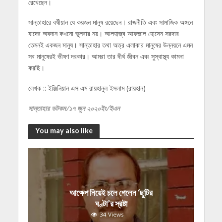
রেখেছেন।
সান্তাহারে বর্ষীয়ান যে কয়জন মানুষ রয়েছেন। রাজনীতি এবং সামাজিক অঙ্গনে
যাদের অবদান কখনো ভুলবার নয়। আলহাজ্ব আফজাল হোসেন সরদার
তেমনই একজন মানুষ। সান্তাহার তথা অত্র এলাকার মানুষের উন্নয়নে এমন
সব মানুষেরই ভীষণ দরকার। আমরা তার দীর্ঘ জীবন এবং সুস্বাস্থ্য কামনা
করছি।
লেখক :: ইঞ্জিনিয়ান এস এম রায়হানুল ইসলাম (রায়হান)
সান্তাহার ডটকম/১৭ জুন ২০২০ইং/ইএন
You may also like
আক্ষেপ নিয়েই চলে গেলেন ‘ছুটির
ঘণ্টা’র স্রষ্টা
34 Views