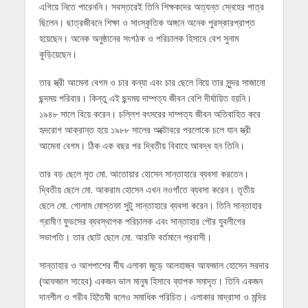
এগিয়ে নিতে পারেননি। সবস্তরেই তিনি শিক্ষকদের অত্যন্ত স্নেহের পাত্র
ছিলেন। ছাত্রজীবনে শিক্ষা ও সাংস্কৃতিক অঙ্গনে অনেক পুরস্কারপ্রাপ্ত
হয়েছেন। অনেক অনুষ্ঠানের সংগঠক ও পরিচালক হিসাবে বেশ সুনাম
কুড়িয়েছেন।
তার স্ত্রী আমেনা বেগম ও চার কন্যা এবং চার ছেলে নিয়ে তার সুন্দর সাজানো
ছন্দময় পরিবার। কিন্তু এই ছন্দময় দাম্পত্য জীবন বেশি দীর্ঘায়িত হয়নি।
১৯৪৮ সালে বিয়ে করেন। চল্লিশ বৎসরের দাম্পত্য জীবন অতিবাহিত করে
হৃদরোগ আক্রান্ত হয়ে ১৯৮৮ সালের অক্টোবরে পরলোকে চলে যান স্ত্রী
আমেনা বেগম। ঠিক এক বছর পর দ্বিতীয় বিবাহে আবদ্ধ হন তিনি।
তার বড় ছেলে মৃত মো. আতোয়ার হোসেন সান্তাহারে ব্যবসা করতেন।
দ্বিতীয় ছেলে মো. আকরাম হোসেন এখন নওগাঁতে ব্যবসা করেন। তৃতীয়
ছেলে মো. গোলাম মোস্তফা সুটু সান্তাহারে ব্যবসা করেন। তিনি সান্তাহার
গ্রামীণ ফুডসের ব্যবস্থাপক পরিচালক এবং সান্তাহার পৌর যুবলীগের
সভাপতি। তার ছোট ছেলে মো. আরফি বর্তমানে প্রবাসী।
সান্তাহার ও আশপাশের র্দীঘ এলাকা জুড়ে আলহাজ্ব আফজাল হোসেন সরদার
(আফজাল সাহেব) একজন ভাল মানুষ হিসাবে ব্যাপক সমাদৃত। তিনি একজন
দানশীল ও গরীব হিতৈষী বলেও সমাধিক পরিচিত। এলাকার মাদ্রাসা ও মন্দির