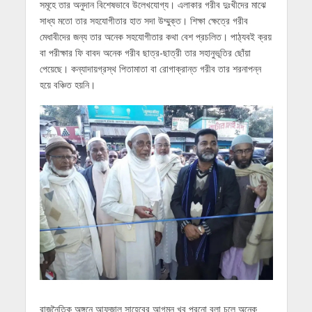
সমূহে তার অনুদান বিশেষভাবে উলে­খযোগ্য। এলাকার গরীব দুঃখীদের মাঝে
সাধ্য মতো তার সহযোগীতার হাত সদা উম্মুক্ত। শিক্ষা ক্ষেত্রে গরীব
মেধাবীদের জন্য তার অনেক সহযোগীতার কথা বেশ প্রচলিত। পাঠ্যবই ক্রয়
বা পরীক্ষার ফি বাবদ অনেক গরীব ছাত্র-ছাত্রী তার সহানুভূতির ছোঁয়া
পেয়েছে। কন্যাদায়গ্রস্থ পিতামাতা বা রোগাক্রান্ত গরীব তার শরনাপন্ন
হয়ে বঞ্চিত হয়নি।
রাজনৈতিক অঙ্গনে আফজাল সাহেবের আগমন খুব পুরনো বলা চলে অনেক