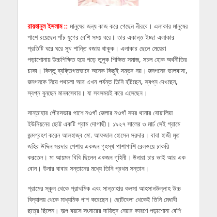
রায়হানুল ইসলাম ::
মানুষের জন্য কাজ করে গেছেন নীরবে। এলাকার মানুষের
পাশে রয়েছেন পাঁচ যুগের বেশি সময় ধরে। তার একান্ত ইচ্ছা এলাকার
প্রতিটি ঘরে ঘরে সুখ শান্তি বজায় থাকুক। এলাকার ছেলে মেয়েরা
পড়াশোনায় উচ্চশিক্ষিত হয়ে গড়ে তুলুক শিক্ষিত সমাজ, সচল হোক অর্থনীতির
চাকা। কিন্তু ব্যক্তিগতভাবে অনেক কিছুই সম্ভব নয়। জনগনের ভালবাসা,
জনগনকে নিয়ে পথচলা আর এখন পর্যন্ত তিনি হাঁটছেন, স্বপ্ন দেখছেন,
স্বপ্ন বুনছেন মানবসেবার। যা সবসময়ই করে এসেছেন।
সান্তাহার পৌরসভার পাশে নওগাঁ জেলার নওগাঁ সদর থানার বোয়ালিয়া
ইউনিয়নের ছোট্ট একটি গ্রাম দোগাছী। ১৯২৭ সালের ৩ মার্চ সেই গ্রামে
জন্মগ্রহণ করেন আলহাজ্ব মো. আফজাল হোসেন সরদার। বাবা হাজী মৃত
জহির উদ্দিন সরদার পেশায় একজন গৃহস্থ পাশাপাশি রেলওয়ে চাকরি
করতেন। মা আয়মন বিবি ছিলেন একজন গৃহিনী। উনারা চার ভাই আর এক
বোন। উনার বাবার সন্তানের মধ্যে তিনি প্রথম সন্তান।
গ্রামের স্কুল থেকে প্রাথমিক এবং সান্তাহার কলসা আহসানউল্লাহ উচ্চ
বিদ্যালয় থেকে মাধ্যমিক পাশ করেছেন। ছোটবেলা থেকেই তিনি মেধাবী
ছাত্র ছিলেন। অল্প বয়সে সংসারের দায়িত্ব নেয়ার কারণে পড়াশোনা বেশি