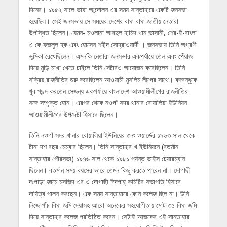
দিনের। ১৯৫২ সালে ভাষা আন্দোলন এর সময় সান্তাহারে একটি জনসভা
হয়েছিল। সেই জনসভায় সে সময়ের দেশের বাঘা বাঘা জাতীয় নেতারা
উপস্থিত ছিলেন। যেমন- মওলানা আবদুল হামিদ খান ভাসানী, শের-ই-বাংলা
এ কে ফজলুল হক এবং হোসেন শহীদ সোহ্‌রাওয়ার্দী । জনসভায় তিনি অগ্রণী
ভুমিকা রেখেছিলেন। এমনকি নেতারা জনসভার একপর্যায়ে তেল এবং পেঁয়াজ
দিয়ে মুড়ি মাখা খেতে চাইলে তিনি সেটারও আয়োজন করেছিলেন। তিনি
সক্রিয় রাজনীতির শুরু করেছিলেন আওয়ামী মুসলিম লীগের সাথে। বঙ্গবন্ধুকে
খুব পছন্দ করতেন সেজন্য একপর্যায়ে বাংলাদেশ আওয়ামীলীগের রাজনীতির
সঙ্গে সম্পৃক্ত হোন। এরপর থেকে নওগাঁ সদর থানার বোয়ালিয়া ইউনিয়ন
আওয়ামীলীগের উপদেষ্টা হিসাবে ছিলেন।
তিনি নওগাঁ সদর থানার বোয়ালিয়া ইউনিয়ের ৩নং ওয়ার্ডের ১৯৬৩ সাল থেকে
টানা দশ বছর মেম্বার ছিলেন। তিনি সান্তাহার খ ইউনিয়নে (বতর্মান
সান্তাহার পৌরসভা) ১৯৭৬ সাল থেকে ১৯৮১ পর্যন্ত ভাইস চেয়ারম্যান
ছিলেন। বতর্মান সময় বয়সের ভারে তেমন কিছু করতে পারেন না। দোগাছী
দঃপাড়া জামে মসজিদ এর ও দোগাছী ঈদগাহ্ কমিটির সভাপতি হিসাবে
দায়িত্ব পালন করছেন। এক সময় সান্তাহারে কোন কলেজ ছিল না। উনি
নিজে পাঁচ বিঘা জমি দেয়াসহ আরো অনেকের সহযোগীতায় মোট ৩৫ বিঘা জমি
দিয়ে সান্তাহার কলেজ প্রতিষ্ঠিত করেন। সেটাই আজকের এই সান্তাহার