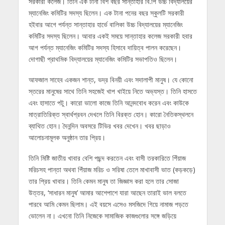
সরকারী কলেজ। তিনি এক টানা বিশ বছর সান্তাহার বি.পি উচ্চ বিদ্যালয়ের
ম্যানেজিং কমিটির সদস্য ছিলেন। এক টানা পনের বছর স্কুলটি সরকারী
হইবার আগে পর্যন্ত সান্তাহার হার্ভে বালিকা উচ্চ বিদ্যালয়ের ম্যানেজিং
কমিটির সদস্য ছিলেন। আবার একই সময়ে সান্তাহার কলেজ সরকারী হবার
আগ পর্যন্ত ম্যানেজিং কমিটির সদস্য হিসাবে দায়িত্ব পালন করেছেন।
দোগাছী প্রাথমিক বিদ্যালয়ের ম্যানেজিং কমিটির সভাপতিও ছিলেন।
আফজাল সাহেব একজন শান্ত, ভদ্র বিনয়ী এবং সদালাপী মানুষ। যে কোনো
স্তরের মানুষের সাথে তিনি সহজেই খাপ খাইয়ে নিতে অভ্যস্ত। তিনি হাসতে
এবং হাসাতে পটু। কারো ভালো কাজে তিনি আনন্দবোধ করেন এবং কাউকে
মাত্রাতিরিক্ত স্বার্থপ্রবন দেখলে তিনি বিরক্ত হোন। কারো নৈতিকস্থলনে
ব্যাথিত হোন। দৈনন্দিন অবসরে টিভির খবর দেখেন। খবর ছাড়াও
আলোচনামূলক অনুষ্ঠান তার প্রিয়।
তিনি মিষ্টি জাতীয় খাবার বেশি পছন্দ করতেন এবং বাসী তরকারিতে পিঁয়াজ
মরিচসহ পান্তা অথবা পিঁয়াজ মরিচ ও সরিষা তেলে মাখাবাসী ভাত (কড়কড়ে)
তার প্রিয় খাবার। তিনি কেমন মানুষ তা জিজ্ঞাস করা হলে তার সোজা
উত্তর, ‘সাধারন মানুষ’ আমার আশেপাশে যারা আছেন তারাই ভাল বলতে
পারবে আমি কেমন ছিলাম। এই বয়সে এসেও মসজিদে গিয়ে নামাজ পড়তে
ভোলেন না। এখনো তিনি নিজেকে সামাজিক কাজগুলোর সঙ্গে জড়িয়ে