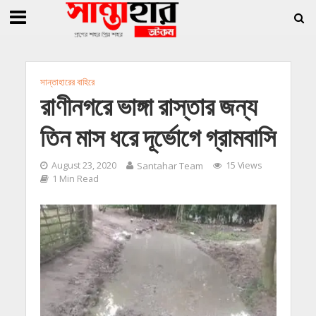
»
»
জিললুর, সাধারণ সম্পাদক সোহাগ
সান্তাহারে হেরোইনসহ যুবক গ্রেফতার
সান্তাহারে খা
সান্তাহারের বাহিরে
রাণীনগরে ভাঙ্গা রাস্তার জন্য
তিন মাস ধরে দূর্ভোগে গ্রামবাসি
August 23, 2020
Santahar Team
15 Views
1 Min Read