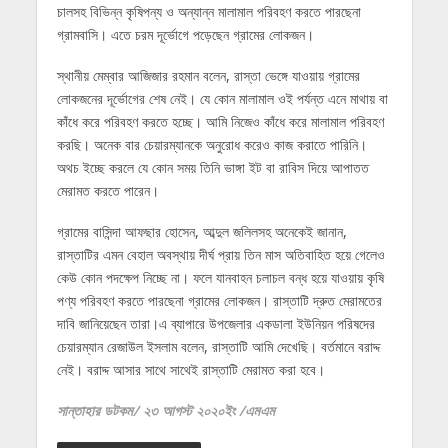
চালসহ বিভিন্ন কৃষিপন্য ও অন্যান্ন মালামাল পরিবহণ করতে পারছেনা
গ্রামবাসি। এতে চরম দূর্ভোগে পড়েছেন গ্রামের লোকজন।
স্থানীয় মেম্বার আজিজার রহমান বলেন, রাস্তা ভেঙ্গে যাওয়ায় গ্রামের
লোকজনের দূর্ভোগের শেষ নেই। যে কোন মালামাল ওই পর্যন্ত এনে মাথায় বা
কাঁধে করে পরিবহণ করতে হচ্ছে। আমি নিজেও কাঁধে করে মালামাল পরিবহণ
করছি। অনেক বার চেয়ারম্যানকে অনুরোধ করেও কাজ করাতে পারিনি।
অথচ ইচ্ছে করলে যে কোন সময় তিনি ভাঙ্গা ইট বা রাবিস দিয়ে আপাতত
মেরামত করতে পারেন।
গ্রামের বাসিন্দা আফছার হোসেন, আব্দুল জলিলসহ অনেকেই জানান,
রাস্তাটির এমন বেহাল অবস্থায় দীর্ঘ প্রায় তিন মাস অতিবাহিত হয়ে গেলেও
কেউ কোন পদক্ষেপ নিচ্ছে না। ফলে যানবাহন চলাচল বন্ধ হয়ে যাওয়ায় কৃষি
পণ্য পরিবহণ করতে পারছেনা গ্রামের লোকজন। রাস্তাটি দ্রুত মেরামতের
দাবি জানিয়েছেন তারা।এ ব্যাপারে উপজেলার একডালা ইউনিয়ন পরিষদের
চেয়ারম্যান রেজাউল ইসলাম বলেন, রাস্তাটি আমি দেখেছি। বর্তমানে বরাদ্দ
নেই। বরাদ্দ আসার সাথে সাথেই রাস্তাটি মেরামত করা হবে।
সান্তাহার ডটকম/ ২৩ আগস্ট ২০২০ইং /এমএম