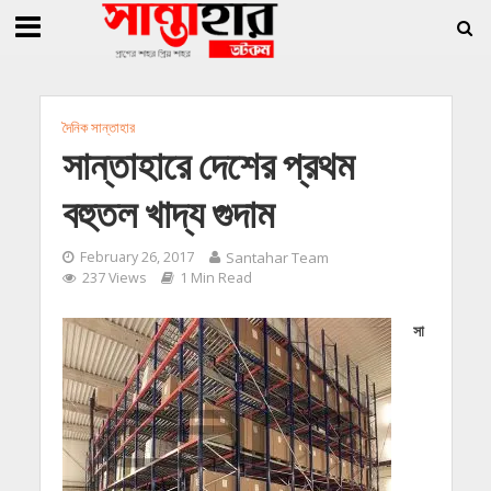
»
»
ি জিললুর, সাধারণ সম্পাদক সোহাগ
সান্তাহারে হেরোইনসহ যুবক গ্রেফতার
সান্তাহারে 
দৈনিক সান্তাহার
সান্তাহারে দেশের প্রথম
বহুতল খাদ্য গুদাম
February 26, 2017
Santahar Team
237 Views
1 Min Read
সা