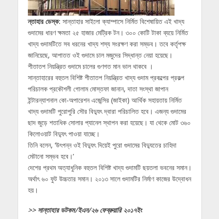
ন্তাহার ডেস্ক:
সান্তাহার সাইলো ক্যাম্পাসে নির্মিত বিশেষায়িত এই খাদ্য
গুদামের ধারণ ক্ষমতা ২৫ হাজার মেট্রিক টন। ৩০০ কোটি টাকা ব্যয়ে নির্মিত
খাদ্য গুদামটিতে সব ধরনের খাদ্য শস্য সংরক্ষণ করা সম্ভব। তবে কর্তৃপক্ষ
জানিয়েছে, আপাতত ওই গুদামে চাল মজুদের সিদ্ধান্ত নেয়া হয়েছে।
শীতাতপ নিয়ন্ত্রিত গুদামে চালের গুণগত মান ভাল থাকবে ।
সান্তাহারের বহুতল বিশিষ্ট শীতাতপ নিয়ন্ত্রিত খাদ্য গুদাম প্রকল্পের প্রকল্প
পরিচালক প্রকৌশলী গোলাম মোস্তফা জানান, দাতা সংস্থা জাপান
ইন্টারন্যাশনাল কো-অপারেশন এজেন্সির (জাইকা) আর্থিক সহায়তায় নির্মিত
খাদ্য গুদামটি পুরোপুরি সৌর বিদ্যুৎ দ্বারা পরিচালিত হবে। এজন্য গুদামের
ছাদ জুড়ে শতাধিক সোলার প্যানেল স্থাপন করা হয়েছে। যা থেকে মোট ৩৬০
কিলোওয়াট বিদ্যুৎ পাওয়া যাচ্ছে।
তিনি বলেন, ‘উৎপন্ন ওই বিদ্যুৎ দিয়েই পুরো গুদামের বিদ্যুতের চাহিদা
মেটানো সম্ভব হবে।’
দেশের প্রথম অত্যাধুনিক বহুতল বিশিষ্ট খাদ্য গুদামটি ছয়তলা ভবনের সমান।
অর্থাৎ ৬০ ফুট উচ্চতার সমান। ২০১৩ সালে গুদামটির নির্মাণ কাজের উদ্বোধন
হয়।
>> সান্তাহার ডটকম/ইএন/২৬ ফেব্রুয়ারি ২০১৭ইং