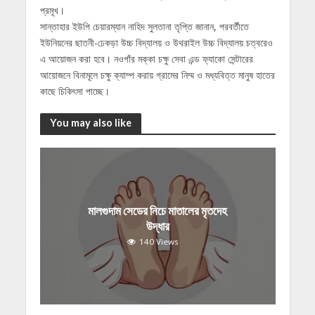
প্রমূখ।
সান্তাহার ইউপি চেয়ারম্যান নাহিদ সুলতানা তৃপ্তি জানান, পরবর্তীতে
ইউনিয়নের ছাতনী-ঢেকড়া উচ্চ বিদ্যালয় ও উথরাইল উচ্চ বিদ্যালয় চত্বরেও
এ আয়োজন করা হবে। নওগাঁর মক্কা চক্ষু সেবা এন্ড ফ্যাকো সেন্টারের
আয়োজনে বিনামূলে চক্ষু ক্যাম্প করায় গ্রামের নিম্ম ও মধ্যবিত্ত মানুষ হাতের
কাছে চিকিৎসা পাচ্ছে।
You may also like
মালগুদাম সেডের নিচে মাতালের মৃতদেহ
উদ্ধার
140 Views