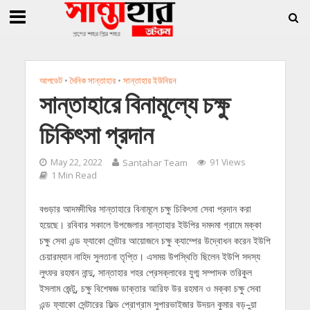
»
»
 জিললুর, সাধারণ সম্পাদক সোহাগ
সান্তাহারে হেরোইনসহ যুবক গ্রেফতার
সান্তাহারে খা
আপডেট
•
দৈনিক সান্তাহার
•
সান্তাহার ইউনিয়ন
সান্তাহারে বিনামূল্যে চক্ষু
চিকিৎসা প্রদান
May 22, 2022
Santahar Team
91 Views
1 Min Read
বগুড়ার আদমদীঘির সান্তাহারে বিনামূলে চক্ষু চিকিৎসা সেবা প্রদান করা
হয়েছে। রবিবার সকালে উপজেলার সান্তাহার ইউপির দমদমা গ্রামে মক্কা
চক্ষু সেবা এন্ড ফ্যাকো সেন্টার আয়োজনে চক্ষু ক্যাম্পের উদ্বোধন করেন ইউপি
চেয়ারম্যান নাহিদ সুলতানা তৃপ্তি। এসময় উপস্থিতি ছিলেন ইউপি সদস্য
লুৎফর রহমান নান্দু, সান্তাহার শহর প্রেসক্লাবের যুগ্ম সম্পাদক তরিকুল
ইসলাম জেন্টু, চক্ষু বিশেষজ্ঞ ডাক্তার আরিফ উর রহমান ও মক্কা চক্ষু সেবা
এন্ড ফ্যাকো সেন্টারের ফিল্ড প্রোগ্রাম সুপারভাইজার উদয়ন কুমার বড়–ুয়া