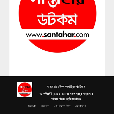
সান্তাহার ডটকম বহুমাত্রিক প্রতিষ্ঠান
© কপিরাইট (২০১৫-২০২৪) সকল স্বত্ব সান্তাহার
ডটকম পরিবার কর্তৃক সংরক্ষিত
বিজ্ঞাপন
শর্তাবলী
গোপনীয়তা নীতি
যোগাযোগ