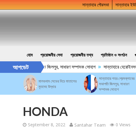
সান্তাহার পৌরসভা
সান্তাহার ইউ
হোম
প্রয়োজনীয় সেবা
প্রয়োজনীয় তথ্য
প্রতিষ্ঠান ও সংগঠন
»
আপডেট
র শহর প্রেসক্লাবের সভাপতি জিললুর, সাধারণ সম্পাদক সোহাগ
সান্তাহারে হেরোইনসহ য
সান্তাহার শহর প্রেসক্লাবের
মালগুদাম সেডের নিচে মাতালের
সভাপতি জিললুর, সাধারণ
মৃতদেহ উদ্ধার
সম্পাদক সোহাগ
HONDA
September 8, 2022
Santahar Team
0 Views