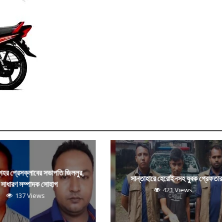
 শহর প্রেসক্লাবের সভাপতি জিললুর,
সান্তাহারে হেরোইনসহ যুবক গ্রেফতা
সাধারণ সম্পাদক সোহাগ
421 Views
137 Views