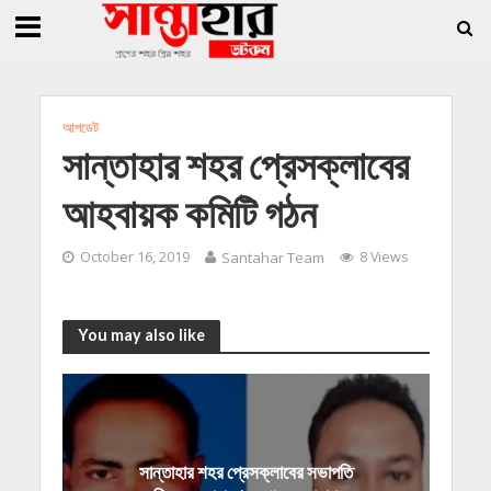
»
»
তি জিললুর, সাধারণ সম্পাদক সোহাগ
সান্তাহারে হেরোইনসহ যুবক গ্রেফতার
সান্তাহারে
আপডেট
সান্তাহার শহর প্রেসক্লাবের
আহবায়ক কমিটি গঠন
October 16, 2019
Santahar Team
8 Views
You may also like
সান্তাহার শহর প্রেসক্লাবের সভাপতি