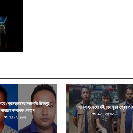
 শহর প্রেসক্লাবের সভাপতি জিললুর,
সান্তাহারে হেরোইনসহ যুবক গ্রেফতা
সাধারণ সম্পাদক সোহাগ
421 Views
137 Views