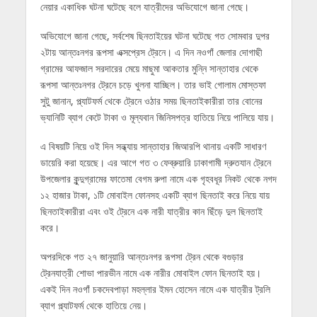
নেয়ার একাধিক ঘটনা ঘটেছে বলে যাত্রীদের অভিযোগে জানা গেছে।
অভিযোগে জানা গেছে, সর্বশেষ ছিনতাইয়ের ঘটনা ঘটেছে গত সোমবার দুপর
২টায় আন্তঃনগর রূপসা এক্সপ্রেস ট্রেনে। এ দিন নওগাঁ জেলার দোগাছী
গ্রামের আফজাল সরদারের মেয়ে মাছুমা আকতার মুন্নি সান্তাহার থেকে
রূপসা আন্তঃনগর ট্রেনে চড়ে খুলনা যাচ্ছিল। তার ভাই গোলাম মোস্তফা
সুটু জানান, প্ল্যাটফর্ম থেকে ট্রেনে ওঠার সময় ছিনতাইকারীরা তার বোনের
ভ্যানিটি ব্যাগ কেটে টাকা ও মূল্যবান জিনিসপত্র হাতিয়ে নিয়ে পালিয়ে যায়।
এ বিষয়টি নিয়ে ওই দিন সন্ধ্যায় সান্তাহার জিআরপি থানায় একটি সাধারণ
ডায়েরি করা হয়েছে। এর আগে গত ৩ ফেব্রুয়ারি ঢাকাগামী দ্রুতযান ট্রেনে
উপজেলার কুন্দুগ্রামের ফাতেমা বেগম রুপা নামে এক গৃহবধূর নিকট থেকে নগদ
১২ হাজার টাকা, ১টি মোবাইল ফোনসহ একটি ব্যাগ ছিনতাই করে নিয়ে যায়
ছিনতাইকারীরা এবং ওই ট্রেনে এক নারী যাত্রীর কান ছিঁড়ে দুল ছিনতাই
করে।
অপরদিকে গত ২৭ জানুয়ারি আন্তঃনগর রূপসা ট্রেন থেকে বগুড়ার
ট্রেনযাত্রী শোভা পারভীন নামে এক নারীর মোবাইল ফোন ছিনতাই হয়।
একই দিন নওগাঁ চকদেবপাড়া মহল্লার ইমন হোসেন নামে এক যাত্রীর ট্রলি
ব্যাগ প্ল্যাটফর্ম থেকে হাতিয়ে নেয়।