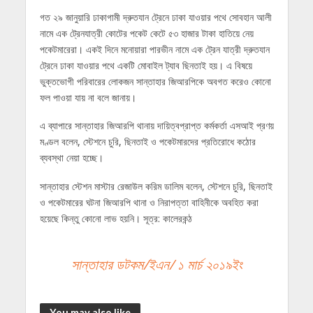
গত ২৯ জানুয়ারি ঢাকাগামী দ্রুতযান ট্রেনে ঢাকা যাওয়ার পথে সোবহান আলী
নামে এক ট্রেনযাত্রী কোটের পকেট কেটে ৫৩ হাজার টাকা হাতিয়ে নেয়
পকেটমারেরা। একই দিনে মনোয়ারা পারভীন নামে এক ট্রেন যাত্রী দ্রুতযান
ট্রেনে ঢাকা যাওয়ার পথে একটি মোবাইল ট্যাব ছিনতাই হয়। এ বিষয়ে
ভুক্তভোগী পরিবারের লোকজন সান্তাহার জিআরপিকে অবগত করেও কোনো
ফল পাওয়া যায় না বলে জানায়।
এ ব্যাপারে সান্তাহার জিআরপি থানায় দায়িত্বপ্রাপ্ত কর্মকর্তা এসআই প্রণয়
মণ্ডল বলেন, স্টেশনে চুরি, ছিনতাই ও পকেটমারদের প্রতিরোধে কঠোর
ব্যবস্থা নেয়া হচ্ছে।
সান্তাহার স্টেশন মাস্টার রেজাউল করিম ডালিম বলেন, স্টেশনে চুরি, ছিনতাই
ও পকেটমারের ঘটনা জিআরপি থানা ও নিরাপত্তা বাহিনীকে অবহিত করা
হয়েছে কিন্তু কোনো লাভ হয়নি। সূত্র: কালেরকন্ঠ
সান্তাহার ডটকম/ইএন/ ১ মার্চ ২০১৯ইং
You may also like