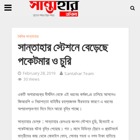
»
»
 জিললুর, সাধারণ সম্পাদক সোহাগ
সান্তাহারে হেরোইনসহ যুবক গ্রেফতার
সান্তাহারে খা
দৈনিক সান্তাহার
সান্তাহার স্টেশনে বেড়েছে
পকেটমার ও চুরি
February 28, 2019
Santahar Team
30 Views
একটি অপারাধচক্র দীর্ঘদিন থেকে এই ধরনের কর্মকাণ্ড চালিয়ে আসলেও
জিআরপি ও নিরাপত্তা বাহিনীর রহস্যজনক নীরবতার কারণে এ ধরনের
অপরাধপ্রবণতা দিনে দিনে আরো বৃদ্ধি পাচ্ছে।
সান্তাহার ডেস্ক :: সান্তাহার রেলওয়ে জংশন স্টেশনে চুরি, ছিনতাই ও
পকেটমারের ঘটনা বৃদ্ধি পেয়েছে। গত ১ মাসে বিভিন্ন ট্রেনে ও প্ল্যাটফর্মে
যাত্রীদের কাছ থেকে মোবাইল ফোন, সোনার গহনা ও নগদ টাকা হাতিয়ে