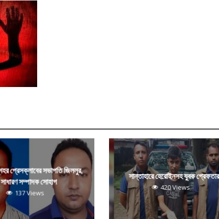
 শহর প্রেসক্লাবের সভাপতি জিললুর,
সান্তাহারে হেরোইনসহ যুবক গ্রেফতা
সাধারণ সম্পাদক সোহাগ
420 Views
137 Views