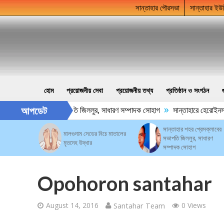
সান্তাহার পৌরসভা
সান্তাহার ইউ
হোম
প্রয়োজনীয় সেবা
প্রয়োজনীয় তথ্য
প্রতিষ্ঠান ও সংগঠন
»
আপডেট
ার শহর প্রেসক্লাবের সভাপতি জিললুর, সাধারণ সম্পাদক সোহাগ
সান্তাহারে হেরোইনসহ 
সান্তাহার শহর প্রেসক্লাবের
মালগুদাম সেডের নিচে মাতালের
সভাপতি জিললুর, সাধারণ
মৃতদেহ উদ্ধার
সম্পাদক সোহাগ
Opohoron santahar
August 14, 2016
Santahar Team
0 Views