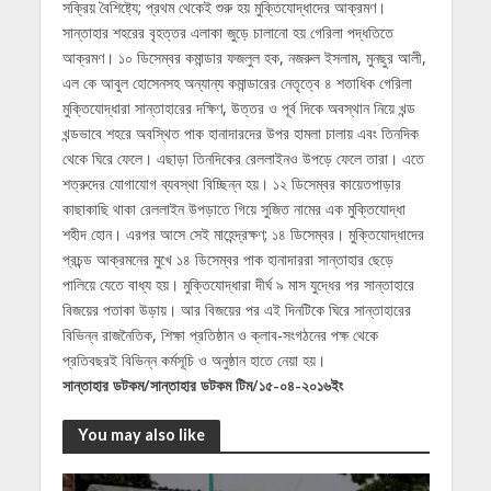
সক্রিয় বৈশিষ্ট্যে; প্রথম থেকেই শুরু হয় মুক্তিযোদ্ধাদের আক্রমণ।
সান্তাহার শহরের বৃহত্তর এলাকা জুড়ে চালানো হয় গেরিলা পদ্ধতিতে
আক্রমণ। ১০ ডিসেম্বর কমান্ডার ফজলুল হক, নজরুল ইসলাম, মুনছুর আলী,
এল কে আবুল হোসেনসহ অন্যান্য কমান্ডারের নেতৃত্বে ৪ শতাধিক গেরিলা
মুক্তিযোদ্ধারা সান্তাহারের দক্ষিণ, উত্তর ও পূর্ব দিকে অবস্থান নিয়ে খন্ড
খন্ডভাবে শহরে অবস্থিত পাক হানাদারদের উপর হামলা চালায় এবং তিনদিক
থেকে ঘিরে ফেলে। এছাড়া তিনদিকের রেললাইনও উপড়ে ফেলে তারা। এতে
শত্রুদের যোগাযোগ ব্যবস্থা বিচ্ছিন্ন হয়। ১২ ডিসেম্বর কায়েতপাড়ার
কাছাকাছি থাকা রেললাইন উপড়াতে গিয়ে সুজিত নামের এক মুক্তিযোদ্ধা
শহীদ হোন। এরপর আসে সেই মাহেন্দ্রক্ষণ; ১৪ ডিসেম্বর। মুক্তিযোদ্ধাদের
প্রচন্ড আক্রমনের মুখে ১৪ ডিসেম্বর পাক হানাদাররা সান্তাহার ছেড়ে
পালিয়ে যেতে বাধ্য হয়। মুক্তিযোদ্ধারা দীর্ঘ ৯ মাস যুদ্ধের পর সান্তাহারে
বিজয়ের পতাকা উড়ায়। আর বিজয়ের পর এই দিনটিকে ঘিরে সান্তাহারের
বিভিন্ন রাজনৈতিক, শিক্ষা প্রতিষ্ঠান ও ক্লাব-সংগঠনের পক্ষ থেকে
প্রতিবছরই বিভিন্ন কর্মসূচি ও অনুষ্ঠান হাতে নেয়া হয়।
সান্তাহার ডটকম/সান্তাহার ডটকম টিম/১৫-০৪-২০১৬ইং
You may also like