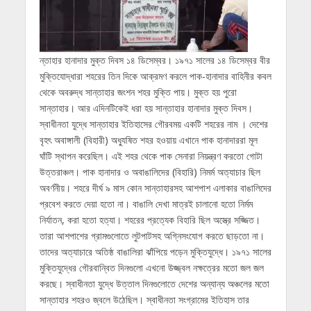
ন্তাহার হানাদার মুক্ত দিবস ১৪ ডিসেম্বর। ১৯৭১ সালের ১৪ ডিসেম্বর বীর
মুক্তিযোদ্ধারা শহরের তিন দিকে আক্রমণ করলে পাক-হানাদার বাহিনীর কবল
থেকে অবরুদ্ধ সান্তাহার জংশন শহর মুক্তি পায়। মুক্ত হয় পুরো
সান্তাহার। আর এদিনটিকেই ধরা হয় সান্তাহার হানাদার মুক্ত দিবস।
স্বাধীনতা যুদ্ধে সান্তাহার ইতিহাসের গৌরবময় একটি শহরের নাম । দেশের
বৃহৎ অবাঙ্গালী (বিহারী) অধ্যুষিত শহর হওয়ায় এখানে পাক হানাদাররা মূল
ঘাঁটি স্থাপন করেছিল। এই শহর থেকে পাক সেনারা নিয়ন্ত্রণ করতো গোটা
উত্তরাঞ্চল। পাক হানাদার ও অবাঙালিদের (বিহারি) নিমর্ম অত্যাচার ছিল
অবর্ণনীয়। শহরে দীর্ঘ ৯ মাস কোন সান্তাহারসহ আশপাশ এলাকার বাঙালিদের
প্রবেশ করতে দেয়া হতো না। বাঙালি দেখা মাত্রই চালানো হতো নির্মম
নির্যাতন, করা হতো হত্যা। শহরের প্রত্যেক বিহারি ছিল অস্ত্রে সজ্জিত।
তারা আশপাশের গ্রামগুলোতে লুটপাটসহ অগ্নিসংযোগ করতে ছাড়তো না।
তাদের অত্যাচারে অতিষ্ঠ বাঙালিরা ঝাঁপিয়ে পড়েন মুক্তিযুদ্ধে। ১৯৭১ সালের
মুক্তিযুদ্ধের গৌরবান্বিত দিনগুলো এখনো উজ্জ্বল নক্ষত্রের মতো জল জল
করছে। স্বাধীনতা যুদ্ধে উত্তাল দিনগুলোতে দেশের অন্যান্য অঞ্চলের মতো
সান্তাহার শহরও জ্বলে উঠেছিল। স্বাধীনতা সংগ্রামের ইতিহাস তার