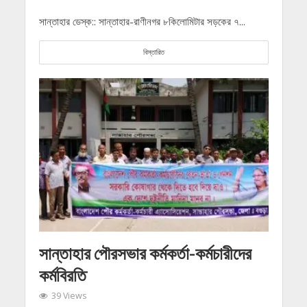
সান্তাহার ডেস্ক:: সান্তাহার-রাণীনগর ৮কিলোমিটার সড়কের ৭...
বিস্তারিত
সান্তাহার পৌরসভার কর্মকর্তা-কর্মচারীদের
কর্মবিরতি
39 Views