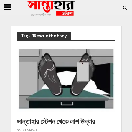
»
»
াধারণ সম্পাদক সোহাগ
সান্তাহারে হেরোইনসহ যুবক গ্রেফতার
সান্তাহারে খাদ্য বান্ধব
Tag - 3Rescue the body
সান্তাহার স্টেশন থেকে লাশ উদ্ধার
31 Views