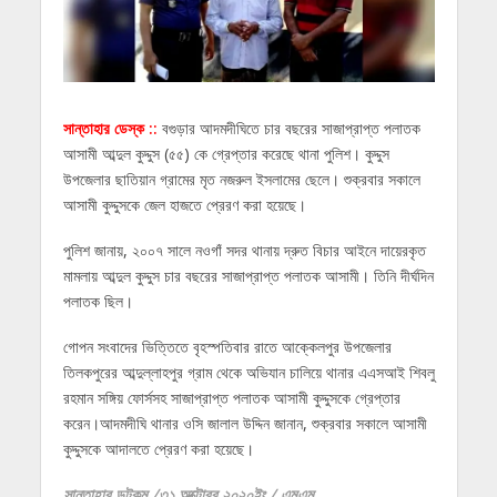
সান্তাহার ডেস্ক ::
বগুড়ার আদমদীঘিতে চার বছরের সাজাপ্রাপ্ত পলাতক
আসামী আব্দুল কুদ্দুস (৫৫) কে গ্রেপ্তার করেছে থানা পুলিশ। কুদ্দুস
উপজেলার ছাতিয়ান গ্রামের মৃত নজরুল ইসলামের ছেলে। শুক্রবার সকালে
আসামী কুদ্দুসকে জেল হাজতে প্রেরণ করা হয়েছে।
পুলিশ জানায়, ২০০৭ সালে নওগাঁ সদর থানায় দ্রুত বিচার আইনে দায়েরকৃত
মামলায় আব্দুল কুদ্দুস চার বছরের সাজাপ্রাপ্ত পলাতক আসামী। তিনি দীর্ঘদিন
পলাতক ছিল।
গোপন সংবাদের ভিত্তিতে বৃহস্পতিবার রাতে আক্কেলপুর উপজেলার
তিলকপুরের আব্দুল্লাহপুর গ্রাম থেকে অভিযান চালিয়ে থানার এএসআই শিবলু
রহমান সঙ্গিয় ফোর্সসহ সাজাপ্রাপ্ত পলাতক আসামী কুদ্দুসকে গ্রেপ্তার
করেন।আদমদীঘি থানার ওসি জালাল উদ্দিন জানান, শুক্রবার সকালে আসামী
কুদ্দুসকে আদালতে প্রেরণ করা হয়েছে।
সান্তাহার ডটকম /৩১ অক্টোবর ২০২০ইং / এমএম