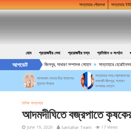
সান্তাহার পৌরসভা
সান্তাহার ইউ
হোম
প্রয়োজনীয় সেবা
প্রয়োজনীয় তথ্য
প্রতিষ্ঠান ও সংগঠন
»
আপডেট
শহর প্রেসক্লাবের সভাপতি জিললুর, সাধারণ সম্পাদক সোহাগ
সান্তাহারে হেরোইনসহ যুব
সান্তাহার শহর প্রেসক্লাবের
মালগুদাম সেডের নিচে মাতালের
সভাপতি জিললুর, সাধারণ
মৃতদেহ উদ্ধার
সম্পাদক সোহাগ
দৈনিক সান্তাহার
আদমদীঘিতে বজ্রপাতে কৃষকের 
June 19, 2020
Santahar Team
17 Views