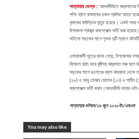
সান্তাহার ডেস্ক ::
আদমদীঘিতে বজ্রপাতের বি
শপিং ব্যাগ কারখানার ৪জন শ্রমিক আহত হ
কৃষকের মর্মান্তিক মৃত্যু হয়েছে। একই সম
উপজেলা স্বাস্থ্য কমপ্লেক্সে ভর্তি করা হয়েছে
সাইলো সড়কের পাশে পৃথক দুটি স্থানে ঘটনাট
এলাকাবাসী সূত্রে জানা গেছে, উপজেলার নশর
বিকেলে হঠাৎ করে বৃষ্টিসহ বজ্রপাত শুরু হল
সড়কের পাশে রওশনের ব্যাগ কারখানা থেকে তার
(২৮) ও আবু তোরাব হোসেন (১৩) ও শাহীন (১৮
কমপ্লেক্সে ভর্তি করান।আদমদীঘি থানার ওসি (
সান্তাহার ডটকম/১৯ জুন ২০২০ইং/এমএম
You may also like