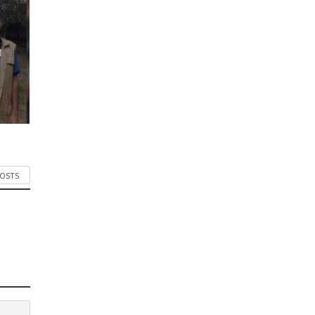
র
POSTS