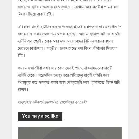
সাধারনের সুবিধার জন্য ব্যবহৃত হচ্ছেনা। সেখানে আর যাত্রীরা পায়না বসা
কিংবা দাঁড়িয়ে থাকার ঠাঁই।
অধিকাংশ যাত্রী ছাউনির ছাদ ও পলেস্তারা চটে অরক্ষিত থাকায় এবং দীর্ঘদিন
সংস্কার না করায় ভেঙ্গে পড়তে শুরু করেছে। আর এ সুযোগে এই সব যাত্রী
ছাউনি এক শ্রেনীর লোক জবর দখল করে তাদের বিভিন্ন ধরনের ব্যবসা
দেদারছে চালাচ্ছেন। যাত্রীরা এলেও তাদের বসা কিংবা দাঁড়ানোর মিলছেনা
ঠাঁই।
ফলে বাস যাত্রীরা এখন আর কোন সেবাই পাচ্ছে না মহাসড়কের যাত্রী
ছাউনি থেকে। সরেজমিনে তদন্ত করে অবিলম্বে যাত্রী ছাউনি গুলো
দখলমুক্ত করে সংস্কার করার জন্য ভোক্তভুগি মহল প্রশাসনের নিকট দাবি
জানান।
সান্তাহার ডটকম/এমএম/২৮ সেপ্টেম্বর ২০১৯ইং
You may also like