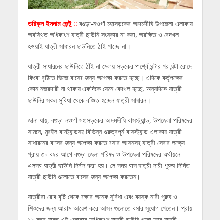
তরিকুল ইসলাম জেন্টু ::
বগুড়া-নওগাঁ মহাসড়কের আদমদীঘি উপজেলা এলাকায়
অবস্থিত অধিকাংশ যাত্রী ছাউনি সংস্কার না করা, অরক্ষিত ও বেদখল
হওয়াই যাত্রী সাধারন ছাউনিতে ঠাই পাচ্ছে না।
যাত্রী সাধারনের ছাউনিতে ঠাঁই না মেলায় সড়কের পার্শ্বে ঘন্টার পর ঘন্টা রোদে
কিংবা বৃষ্টিতে ভিজে বাসের জন্য অপেক্ষা করতে হচ্ছে। এদিকে কর্তৃপক্ষের
কোন নজরদারী না থাকায় একদিকে যেমন বেদখল হচ্ছে, অন্যদিকে যাত্রী
ছাউনির সকল সুবিধা থেকে বঞ্চিত হচ্ছেন যাত্রী সাধারন।
জানা যায়, বগুড়া-নওগাঁ সহাসড়কের আদমদীঘি বাসস্ট্যান্ড, উপজেলা পরিষদের
সামনে, মুরইল বাস্ট্যান্ডসহ বিভিন্ন গুরুত্বপূর্ন বাসস্ট্যান্ড এলাকায় যাত্রী
সাধারনের বাসের জন্য অপেক্ষা করতে বসার আসনসহ যাত্রী সেবার লক্ষ্যে
প্রায় ৩০ বছর আগে বগুড়া জেলা পরিষদ ও উপজেলা পরিষদের অর্থায়নে
এসসব যাত্রী ছাউনি নির্মান করা হয়। সে সময় বাস যাত্রী নারী-পুরুষ নির্মিত
যাত্রী ছাউনি গুলোতে বাসের জন্য অপেক্ষা করতেন।
যাত্রীরা রোদ বৃষ্টি থেকে রক্ষার অনেক সুবিধা এবং বয়স্ক নারী পুরুষ ও
শিশুদের জন্য আরাম আয়েশ করে আসন গুলোতে বসার সুযোগ পেতেন। প্রায়
১২ বছর যাবত এই এলাকার অধিকাংশ যাত্রী ছাউনি গুলো আর যাত্রী