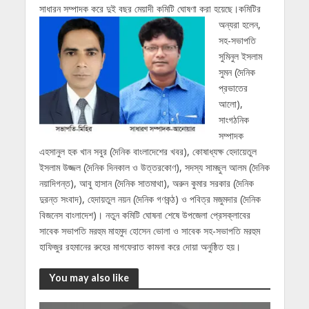
সাধারন সম্পাদক করে দুই বছর মেয়াদী কমিটি ঘোষণা করা হয়েছে।
কমিটির
অন্যরা হলেন,
সহ-সভাপতি
সুমিনুল ইসলাম
সুমন (দৈনিক
প্রভাতের
আলো),
সাংগঠনিক
সম্পাদক
এহসানুল হক খান সবুর (দৈনিক বাংলাদেশের খবর), কোষাধ্যক্ষ হেদায়েতুল
ইসলাম উজ্জল (দৈনিক দিনকাল ও উত্তরকোণ), সদস্য সামছুল আলম (দৈনিক
নয়াদিগন্ত), আবু হাসান (দৈনিক সাতমাথা), অরুন কুমার সরকার (দৈনিক
দুরন্ত সংবাদ), হেদায়তুল নয়ন (দৈনিক গণকন্ঠ) ও পবিত্র মজুমদার (দৈনিক
বিজনেস বাংলাদেশ)। নতুন কমিটি ঘোষনা শেষে উপজেলা প্রেসক্লাবের
সাবেক সভাপতি মরহুম মাহমুদ হোসেন ভোলা ও সাবেক সহ-সভাপতি মরহুম
হাফিজুর রহমানের রুহের মাগফেরাত কামনা করে দোয়া অনুষ্ঠিত হয়।
You may also like