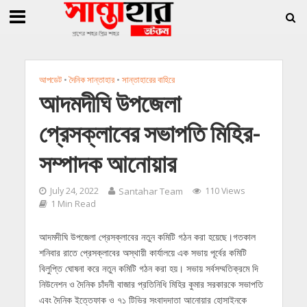
»
»
তি জিললুর, সাধারণ সম্পাদক সোহাগ
সান্তাহারে হেরোইনসহ যুবক গ্রেফতার
সান্তাহারে
আপডেট
•
দৈনিক সান্তাহার
•
সান্তাহারের বাহিরে
আদমদীঘি উপজেলা
প্রেসক্লাবের সভাপতি মিহির-
সম্পাদক আনোয়ার
July 24, 2022
Santahar Team
110 Views
1 Min Read
আদমদীঘি উপজেলা প্রেসক্লাবের নতুন কমিটি গঠন করা হয়েছে।গতকাল
শনিবার রাতে প্রেসক্লাবের অস্থায়ী কার্যালয়ে এক সভায় পূর্বের কমিটি
বিলুপ্তি ঘোষনা করে নতুন কমিটি গঠন করা হয়। সভায় সর্বসম্মতিক্রমে দি
নিউনেশন ও দৈনিক চাঁদনী বাজার প্রতিনিধি মিহির কুমার সরকারকে সভাপতি
এবং দৈনিক ইত্তেফাক ও ৭১ টিভির সংবাদদাতা আনোয়ার হোসাইনকে