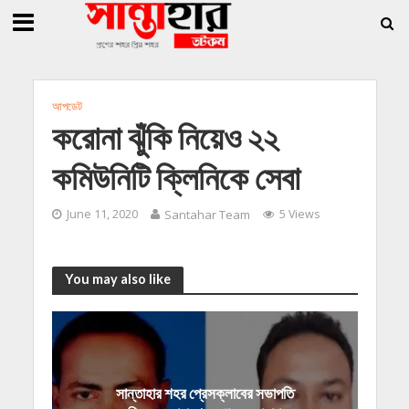
»
»
ি জিললুর, সাধারণ সম্পাদক সোহাগ
সান্তাহারে হেরোইনসহ যুবক গ্রেফতার
সান্তাহারে 
আপডেট
করোনা ঝুঁকি নিয়েও ২২
কমিউনিটি ক্লিনিকে সেবা
June 11, 2020
Santahar Team
5 Views
You may also like
সান্তাহার শহর প্রেসক্লাবের সভাপতি