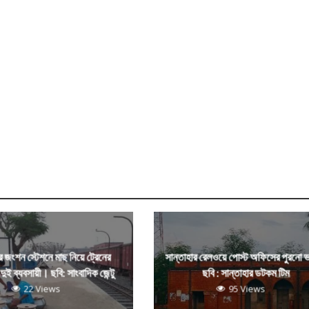
র জংশন স্টেশনে মাছ নিয়ে ট্রেনের
সান্তাহার রেলওয়ে পোস্ট অফিসের পুরনো
দুই ব্যবসায়ী। ছবি: সাংবাদিক জেন্টু
ছবি : সান্তাহার ডটকম টিম
22 Views
95 Views