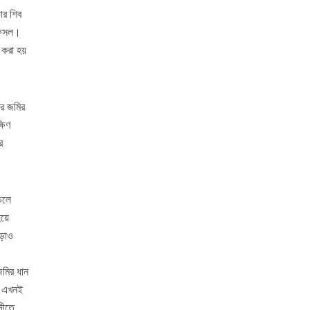
ার শিব
র ফসল।
 করা হয়
টর জমির
ষিণ
র
চলে
হয়ে
াড়াও
জমির ধান
ি এখনই
দীতে