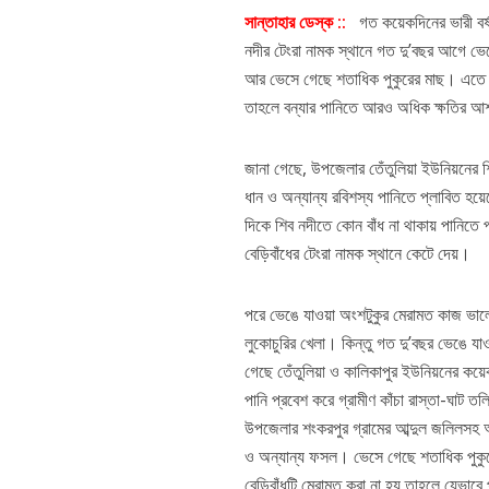
সান্তাহার ডেস্ক ::
গত কয়েকদিনের ভারী বর্ষণ 
নদীর টেংরা নামক স্থানে গত দু’বছর আগে ভে
আর ভেসে গেছে শতাধিক পুকুরের মাছ। এতে ক
তাহলে বন্যার পানিতে আরও অধিক ক্ষতির আশ
জানা গেছে, উপজেলার তেঁতুলিয়া ইউনিয়নের শি
ধান ও অন্যান্য রবিশস্য পানিতে প্লাবিত হ
দিকে শিব নদীতে কোন বাঁধ না থাকায় পানিতে প
বেড়িবাঁধের টেংরা নামক স্থানে কেটে দেয়।
পরে ভেঙে যাওয়া অংশটুকুর মেরামত কাজ ভালো
লুকোচুরির খেলা। কিন্তু গত দু’বছর ভেঙে যাও
গেছে তেঁতুলিয়া ও কালিকাপুর ইউনিয়নের কয়
পানি প্রবেশ করে গ্রামীণ কাঁচা রাস্তা-ঘাট 
উপজেলার শংকরপুর গ্রামের আব্দুল জলিলসহ অন
ও অন্যান্য ফসল। ভেসে গেছে শতাধিক পুকুর
বেড়িবাঁধটি মেরামত করা না হয় তাহলে যেভাবে