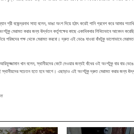
যান শ্রী বজেন্দ্রনাথ সাহা বলেন, ভাঙা অংশ দিয়ে হঠাৎ করেই পানি প্রবেশ করে আমার শতাধি
শটুকু মেরামত করার জন্য ঊর্দ্ধতন কর্তৃপক্ষের কাছে একাধিকবার লিখিতভাবে আবেদন করে
িয়ে পরিষদের পক্ষ থেকে মেরামত করবো। দ্রুত এই ভেঙে যাওয়া বাঁধটুকু ভালোভাবে মেরামত
লী আরিফুজ্জামান খান বলেন, স্থানীয়দের কেটে দেওয়ার জন্যই বাঁধের ওই অংশটুকু বার বার ভেঙ
 তাই স্থানীয়দের সচেতন হতে হবে আগে। এছাড়াও এই অংশটুকু দ্রুত মেরামত করার জন্য ঊর্দ
এম