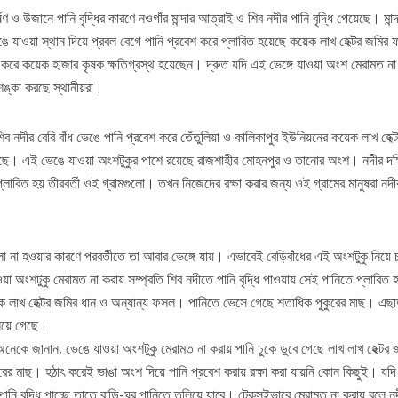
ও উজানে পানি বৃদ্ধির কারণে নওগাঁর মান্দার আত্রাই ও শিব নদীর পানি বৃদ্ধি পেয়েছে। মান্দ
ঙে যাওয়া স্থান দিয়ে প্রবল বেগে পানি প্রবেশ করে প্লাবিত হয়েছে কয়েক লাখ হেক্টর জমি
রে কয়েক হাজার কৃষক ক্ষতিগ্রস্থ হয়েছেন। দ্রুত যদি এই ভেঙ্গে যাওয়া অংশ মেরামত না
ঙ্কা করছে স্থানীয়রা।
ব নদীর বেরি বাঁধ ভেঙে পানি প্রবেশ করে তেঁতুলিয়া ও কালিকাপুর ইউনিয়নের কয়েক লাখ হেক্
য়েছে। এই ভেঙে যাওয়া অংশটুকুর পাশে রয়েছে রাজশাহীর মোহনপুর ও তানোর অংশ। নদীর দক্
্লাবিত হয় তীরবর্তী ওই গ্রামগুলো। তখন নিজেদের রক্ষা করার জন্য ওই গ্রামের মানুষরা নদী
 না হওয়ার কারণে পরবর্তীতে তা আবার ভেঙ্গে যায়। এভাবেই বেড়িবাঁধের এই অংশটুকু নিয়ে 
য়া অংশটুকু মেরামত না করায় সম্প্রতি শিব নদীতে পানি বৃদ্ধি পাওয়ায় সেই পানিতে প্লাবিত 
েক লাখ হেক্টর জমির ধান ও অন্যান্য ফসল। পানিতে ভেসে গেছে শতাধিক পুকুরের মাছ। এছ
তলিয়ে গেছে।
েকে জানান, ভেঙে যাওয়া অংশটুকু মেরামত না করায় পানি ঢুকে ডুবে গেছে লাখ লাখ হেক্টর 
ের মাছ। হঠাৎ করেই ভাঙা অংশ দিয়ে পানি প্রবেশ করায় রক্ষা করা যায়নি কোন কিছুই। যদ
 পানি বৃদ্ধি পাচ্ছে তাতে বাড়ি-ঘর পানিতে তলিয়ে যাবে। টেকসইভাবে মেরামত না করায় বলে ন