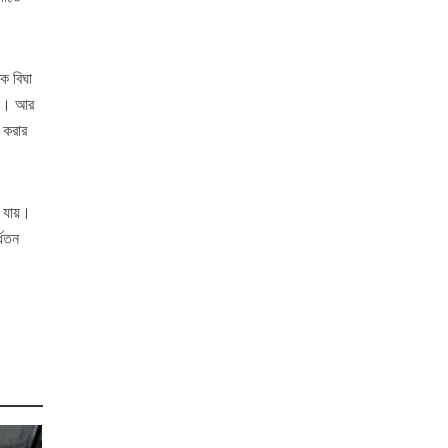
ক বিঘা
ছি। আর
 করার
ে যায়।
্ধতন