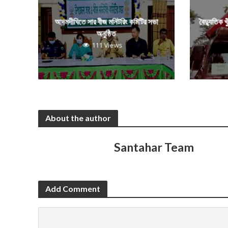
আদমদীঘিতে সার বীজ মনিটরিং কমিটির সভা
বৈদ্যুতিক খ
অনুষ্ঠিত
111 Views
About the author
Santahar Team
Add Comment