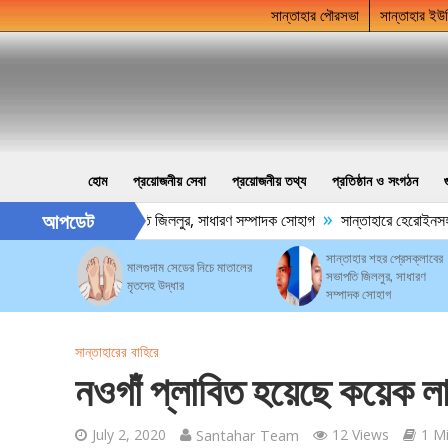
সান্তাহার পৌরসভা
সান্তাহার ইউ
হোম
প্রয়োজনীয় সেবা
প্রয়োজনীয় তথ্য
প্রতিষ্ঠান ও সংগঠন
»
আপডেট
শহর প্রেসক্লাবের সভাপতি জিললুর, সাধারণ সম্পাদক সোহাগ
সান্তাহারে হেরোইনসহ যুব
সান্তাহার শহর প্রেসক্লাবের
মালগুদাম সেডের নিচে মাতালের
সভাপতি জিললুর, সাধারণ
মৃতদেহ উদ্ধার
সম্পাদক সোহাগ
সান্তাহারের বাহিরে
নওগাঁ প্লাবিত হয়েছে কয়েক ল
July 2, 2020
Santahar Team
12 Views
1 M