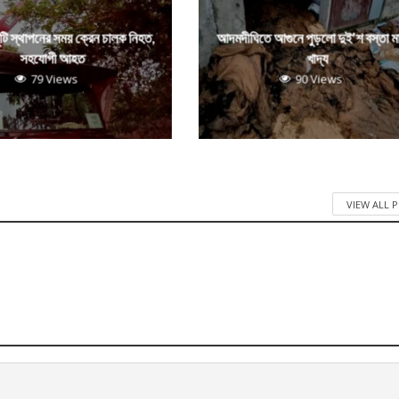
ুঁটি স্থাপনের সময় ক্রেন চালক নিহত,
আদমদীঘিতে আগুনে পুড়লো দুই’শ বস্তা ম
সহযোগী আহত
খাদ্য
79 Views
90 Views
VIEW ALL 