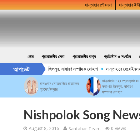
সান্তাহার পৌরসভা
সান্তাহার ইউ
হোম
প্রয়োজনীয় সেবা
প্রয়োজনীয় তথ্য
প্রতিষ্ঠান ও সংগঠন
»
আপডেট
র শহর প্রেসক্লাবের সভাপতি জিললুর, সাধারণ সম্পাদক সোহাগ
সান্তাহারে হেরোইনসহ য
সান্তাহার শহর প্রেসক্লাবের
মালগুদাম সেডের নিচে মাতালের
সভাপতি জিললুর, সাধারণ
মৃতদেহ উদ্ধার
সম্পাদক সোহাগ
Nishpolok Song News
August 8, 2016
Santahar Team
0 Views