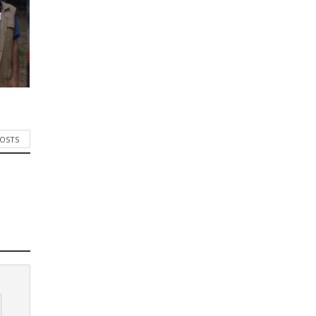
র
POSTS