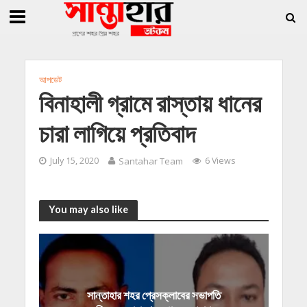
»
»
 জিললুর, সাধারণ সম্পাদক সোহাগ
সান্তাহারে হেরোইনসহ যুবক গ্রেফতার
সান্তাহারে খ
আপডেট
বিনাহালী গ্রামে রাস্তায় ধানের
চারা লাগিয়ে প্রতিবাদ
July 15, 2020
Santahar Team
6 Views
You may also like
সান্তাহার শহর প্রেসক্লাবের সভাপতি