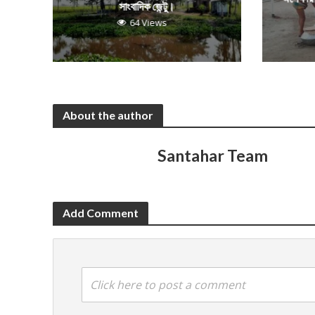
সাংবাদিক জেন্টু।
64 Views
About the author
Santahar Team
Add Comment
Click here to post a comment