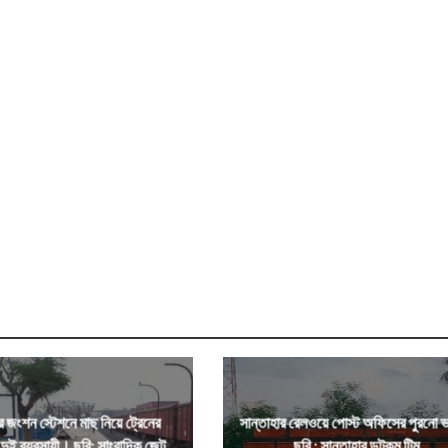
র জংশন স্টেশনে মাছ নিয়ে ট্রেনের
সান্তাহার রেলওয়ে পোস্ট অফিসের পুরনো
দুই ব্যবসায়ী। ছবি: সাংবাদিক জেন্টু
ছবি : সান্তাহার ডটকম টিম