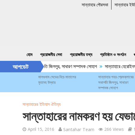
সান্তাহার পৌরসভা
সান্তাহার ইউ
হোম
প্রয়োজনীয় সেবা
প্রয়োজনীয় তথ্য
প্রতিষ্ঠান ও সংগঠন
»
আপডেট
হার শহর প্রেসক্লাবের সভাপতি জিললুর, সাধারণ সম্পাদক সোহাগ
সান্তাহারে হেরোইনসহ
মালগুদাম সেডের নিচে মাতালের
সান্তাহার শহর প্রেসক্লাবের
মৃতদেহ উদ্ধার
সভাপতি জিললুর, সাধারণ
সম্পাদক সোহাগ
সান্তাহারের ইতিহাস ঐতিহ্য
সান্তাহারের নামকরণ হয় যেভা
April 15, 2016
Santahar Team
266 Views