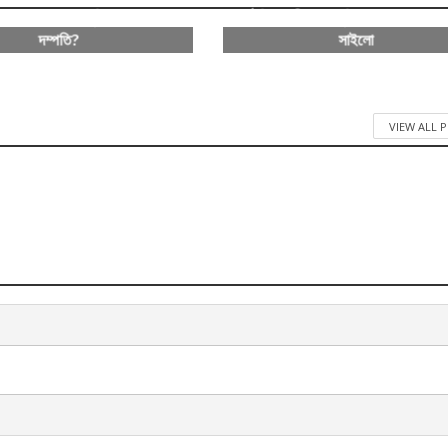
েন সান্তাহারের সুফিয়া-কায়ছার
ঐতিহ্যবাহী অত্যাধুনিক খাদ্যগুদাম সান্ত
দম্পতি?
সাইলো
369 Views
1,109 Views
VIEW ALL 