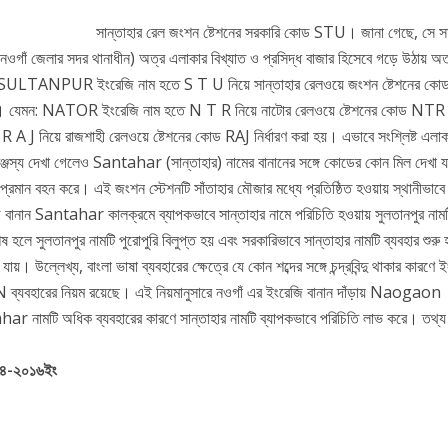
সান্তাহার রেল জংশন ষ্টেশনের সরকারি কোড STU। জানা গেছে, সে 
ে নওগাঁ জেলার সদর থানাধীন) অত্র এলাকার বিখ্যাত ও প্রসিদ্ধ বাজার হিসেবে গড়ে উঠায় অত
িসাবে SULTANPUR ইংরেজি নাম হতে S T U নিয়ে সান্তাহার রেলওয়ে জংশন ষ্টেশনের 
 আছে। যেমন: NATOR ইংরেজি নাম হতে N T R নিয়ে নাটোর রেলওয়ে ষ্টেশনের কোড NTR
 J নিয়ে রাজশাহী রেলওয়ে ষ্টেশনের কোড RAJ নির্ধারণ করা হয়। এভাবে সংশ্লিষ্ট এলাক
ামঞ্জস্য দেখা গেলেও Santahar (সান্তাহার) নামের বানানের সঙ্গে কোডের কোন মিল দেখা 
প্রমান বহন করে। এই জংশন স্টেশনটি সাঁতাহার মৌজার মধ্যে প্রতিষ্ঠিত হওয়ায় স্থানীভাবে 
 বানান Santahar কালক্রমে ব্যাপকভাবে সান্তাহার নামে পরিচিতি হওয়ায় সুলতানপুর নাম
েষ হলে সুলতানপুর নামটি পুরোপুরি বিলুপ্ত হয় এবং সরকারিভাবে সান্তাহার নামটি ব্যবহার শুর
 উল্লেখ্য, বাংলা ভাষা ব্যবহারের ক্ষেত্রে যে কোন শব্দের সঙ্গে চন্দ্রবিন্দু থাকার কারণে 
বর্ণ N ব্যবহারের নিয়ম রয়েছে। এই নিয়মানুসারে ‍‍নওগাঁ এর ইংরেজি বানান দাঁড়ায় Naogaon
ar নামটি অধিক ব্যবহারের কারণে সান্তাহার নামটি ব্যাপকভাবে পরিচিতি লাভ করে। তথ্য 
-০৪-২০১৬ইং