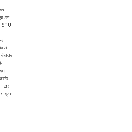
সময়
্র রেল
কোড STU
ার
যায় না।
সাঁতাহার
টি
ু হয়।
ইংরেজি
 । তাই
ও সূত্র: