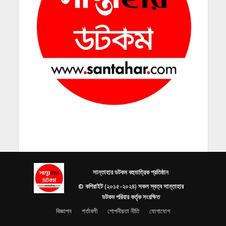
সান্তাহার ডটকম বহুমাত্রিক প্রতিষ্ঠান
© কপিরাইট (২০১৫-২০২৪) সকল স্বত্ব সান্তাহার
ডটকম পরিবার কর্তৃক সংরক্ষিত
বিজ্ঞাপন
শর্তাবলী
গোপনীয়তা নীতি
যোগাযোগ