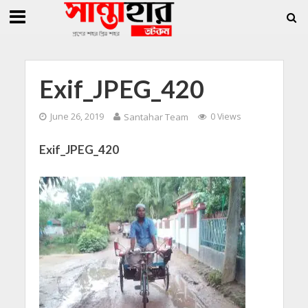
»
»
 জিললুর, সাধারণ সম্পাদক সোহাগ
সান্তাহারে হেরোইনসহ যুবক গ্রেফতার
সান্তাহারে খ
Exif_JPEG_420
June 26, 2019
Santahar Team
0 Views
Exif_JPEG_420