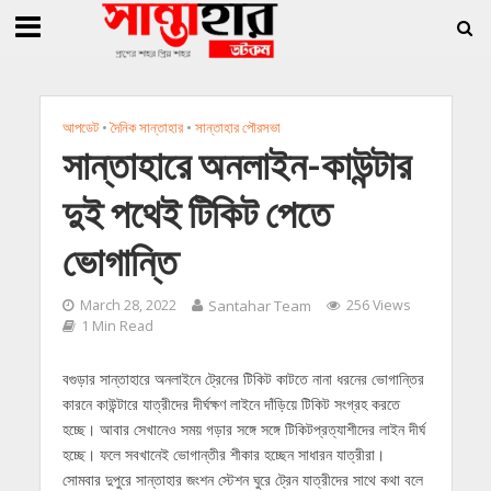
»
»
জিললুর, সাধারণ সম্পাদক সোহাগ
সান্তাহারে হেরোইনসহ যুবক গ্রেফতার
সান্তাহারে খা
আপডেট
•
দৈনিক সান্তাহার
•
সান্তাহার পৌরসভা
সান্তাহারে অনলাইন-কাউন্টার
দুই পথেই টিকিট পেতে
ভোগান্তি
March 28, 2022
Santahar Team
256 Views
1 Min Read
বগুড়ার সান্তাহারে অনলাইনে ট্রেনের টিকিট কাটতে নানা ধরনের ভোগান্তির
কারনে কাউন্টারে যাত্রীদের দীর্ঘক্ষণ লাইনে দাঁড়িয়ে টিকিট সংগ্রহ করতে
হচ্ছে। আবার সেখানেও সময় গড়ার সঙ্গে সঙ্গে টিকিটপ্রত্যাশীদের লাইন দীর্ঘ
হচ্ছে। ফলে সবখানেই ভোগান্তীর শীকার হচ্ছেন সাধারন যাত্রীরা।
সোমবার দুপুরে সান্তাহার জংশন স্টেশন ঘুরে ট্রেন যাত্রীদের সাথে কথা বলে