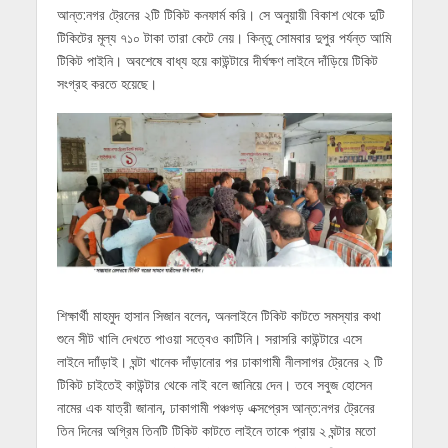
আন্ত:নগর ট্রেনের ২টি টিকিট কনফার্ম করি। সে অনুয়ায়ী বিকাশ থেকে দুটি
টিকিটের মূল্য ৭১০ টাকা তারা কেটে নেয়। কিন্তু সোমবার দুপুর পর্যন্ত আমি
টিকিট পাইনি। অবশেষে বাধ্য হয়ে কাউন্টারে দীর্ঘক্ষণ লাইনে দাঁড়িয়ে টিকিট
সংগ্রহ করতে হয়েছে।
শিক্ষার্থী মাহমুদ হাসান সিজান বলেন, অনলাইনে টিকিট কাটতে সমস্যার কথা
শুনে সীট খালি দেখতে পাওয়া সত্বেও কাটিনি। সরাসরি কাউন্টারে এসে
লাইনে দাাঁড়াই। ঘন্টা খানেক দাঁড়ানোর পর ঢাকাগামী নীলসাগর ট্রেনের ২ টি
টিকিট চাইতেই কাউন্টার থেকে নাই বলে জানিয়ে দেন। তবে সবুজ হোসেন
নামের এক যাত্রী জানান, ঢাকাগামী পঞ্চগড় এক্সপ্রেস আন্ত:নগর ট্রেনের
তিন দিনের অগ্রিম তিনটি টিকিট কাটতে লাইনে তাকে প্রায় ২ ঘন্টার মতো