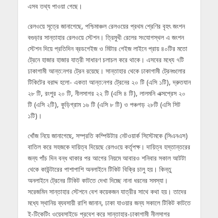
এসব তথ্য পাওয়া গেছে।
রেলওয়ে সূত্রে জানাগেছে, পশ্চিমাঞ্চল রেলওয়ের প্রথম শ্রেণির বৃহৎ জংশন
বগুড়ার সান্তাহার রেলওয়ে স্টেশন। ত্রিমুখী রেলের সংযোগস্থল এ জংশন
স্টেশন দিয়ে প্রতিদিন ব্রডগেইজ ও মিটার গেইজ লাইনে প্রায় ৪০টির মতো
ট্রেনে হাজার হাজার যাত্রী সাধারণ চলাচল করে থাকে। এসবের মধ্যে ৭টি
ঢাকাগামী আন্ত:নগর ট্রেন রয়েছে। সান্তাহার থেকে ঢাকাগামী ট্রেনগুলোর
টিকিটের বরাদ্দ হলো- একতা আন্ত:নগর ট্রেনের ২০ টি (এসি ১টি), দ্রুতযান
২৮ টি, রংপুর ২০ টি, নীলসাগর ২২ টি (এসি ৪ টি), লালমনি এক্সপ্রেস ২০
টি (এসি ২টি), কুড়িগ্রাম ১৬ টি (এসি ৮ টি) ও পঞ্চগড় ২৮টি (এসি সিট
১টি)।
খোঁজ নিয়ে জানাগেছে, সম্প্রতি কম্পিউটার নেটওয়ার্ক সিস্টেমকে (সিএনএস)
বাতিল করে সহজকে দায়িত্ব দিয়েছে রেলওয়ে কর্তৃপক্ষ। দায়িত্ব হস্তান্তরের
জন্য পাঁচ দিন বন্ধ থাকার পর আগের নিয়মে আবারও শনিবার সকাল আটটা
থেকে কাউন্টারের পাশাপাশি অনলাইনে টিকিট বিক্রি চালু হয়। কিন্তু
অনলাইনে ট্রেনের টিকিট কাটতে দেখা দিচ্ছে নানা ধরনের সমস্যা।
সরেজমিন সান্তাহার স্টেশনে বেশ কয়েকজন যাত্রীর সাথে কথা হয়। তাদের
মধ্যে স্থানিয় ব্যবসায়ী রাশি জানান, ঢাকা যাওয়ার জন্য সকালে টিকিট কাটতে
ই-টিকেটিং ওয়েবসাইডে প্রবেশ করে সান্তাহার-ঢাকাগামী নীলসাগর