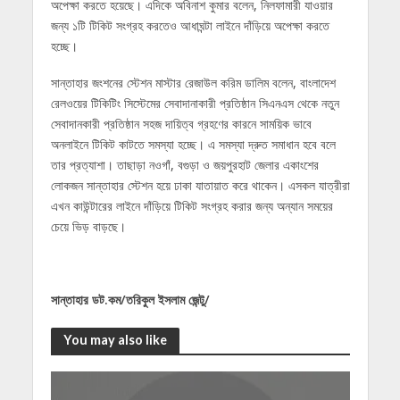
অপেক্ষা করতে হয়েছে। এদিকে অবিনাশ কুমার বলেন, নিলফামারী যাওয়ার
জন্য ১টি টিকিট সংগ্রহ করতেও আধাঘন্টা লাইনে দাঁড়িয়ে অপেক্ষা করতে
হচ্ছে।
সান্তাহার জংশনের স্টেশন মাস্টার রেজাউল করিম ডালিম বলেন, বাংলাদেশ
রেলওয়ের টিকিটিং সিস্টেমের সেবাদানাকারী প্রতিষ্ঠান সিএনএস থেকে নতুন
সেবাদানকারী প্রতিষ্ঠান সহজ দায়িত্ব গ্রহণের কারনে সাময়িক ভাবে
অনলাইনে টিকিট কাটতে সমস্যা হচ্ছে। এ সমস্যা দ্রুত সমাধান হবে বলে
তার প্রত্যাশা। তাছাড়া নওগাঁ, বগুড়া ও জয়পুরহাট জেলার একাংশের
লোকজন সান্তাহার স্টেশন হয়ে ঢাকা যাতায়াত করে থাকেন। এসকল যাত্রীরা
এখন কাউন্টারের লাইনে দাঁড়িয়ে টিকিট সংগ্রহ করার জন্য অন্যান সময়ের
চেয়ে ভিড় বাড়ছে।
সান্তাহার ডট.কম/তরিকুল ইসলাম জেন্টু/
You may also like