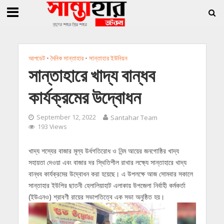
»
»
 জিললুর, সাধারণ সম্পাদক সোহাগ
সান্তাহারে হেরোইনসহ যুবক গ্রেফতার
সান্তাহারে খ
আপডেট
•
দৈনিক সান্তাহার
•
সান্তাহার ইউনিয়ন
সান্তাহারে খাদ্য বান্ধব
কার্যক্রমের উদ্বোধন
September 12, 2022
Santahar Team
193 Views
খাদ্য শস্যের বাজার মূল্য উর্ধগতিরোধ ও নিন্ম আয়ের জনগোষ্ঠির খাদ্য
সহায়তা দেওয়া এবং বাজার দর স্থিতিশীল রাখার লক্ষ্যে সান্তাহারে খাদ্য
বান্ধব কার্যক্রমের উদ্বোধন করা হয়েছে। এ উপলক্ষে আজ সোমবার সকালে
সান্তাহার ইউপির ছাতনী হেলালিয়াহাট এলাকায় উপজেলা নির্বাহী কর্মকর্তা
(ইউএনও) শ্রাবণী রায়ের সভাপতিত্বে এক সভা অনুষ্ঠিত হয়।