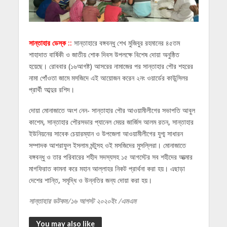
সান্তাহার ডেস্ক ::
সান্তাহারে বঙ্গবন্ধু শেখ মুজিবুর রহমানের ৪৫তম
শাহাদাত বার্ষিকী ও জাতীয় শোক দিবস উপলক্ষে বিশেষ দোয়া অনুষ্ঠিত
হয়েছে। রোববার (১৬আগষ্ট) আসরের নামাজের পর সান্তাহার পৌর শহরের
নামা পোঁওতা জামে মসজিদে এই আয়োজন করেন ২নং ওয়ার্ডের কাউন্সিলর
প্রার্থী আব্দুর রশিদ।
দোয়া মোনাজাতে অংশ নেন- সান্তাহার পৌর আওয়ামীলীগের সভাপতি আবুল
কাশেম, সান্তাহার পৌরসভার প্যানেল মেয়র জার্জিস আলম রতন, সান্তাহার
ইউনিয়নের সাবেক চেয়ারম্যান ও উপজেলা আওয়ামীলীগের যুগ্ম সাধারন
সম্পাদক আশরাফুল ইসলাম মন্টুসহ ওই মসজিদের মুসল্লিরা। মোনাজাতে
বঙ্গবন্ধু ও তার পরিবারের শহীদ সদস্যসহ ১৫ আগস্টের সব শহীদের আত্মার
মাগফিরাত কামনা করে মহান আল্লাহর নিকট প্রার্থনা করা হয়। এছাড়া
দেশের শান্তি, সমৃদ্ধি ও উন্নতির জন্য দোয়া করা হয়।
সান্তাহার ডটকম/১৬ আগস্ট ২০২০ইং /এমএম
You may also like