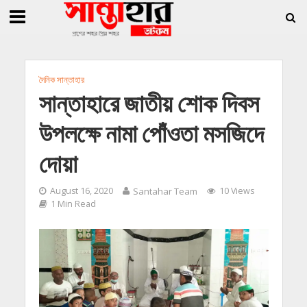
»
»
 জিললুর, সাধারণ সম্পাদক সোহাগ
সান্তাহারে হেরোইনসহ যুবক গ্রেফতার
সান্তাহারে খ
দৈনিক সান্তাহার
সান্তাহারে জাতীয় শোক দিবস
উপলক্ষে নামা পোঁওতা মসজিদে
দোয়া
August 16, 2020
Santahar Team
10 Views
1 Min Read