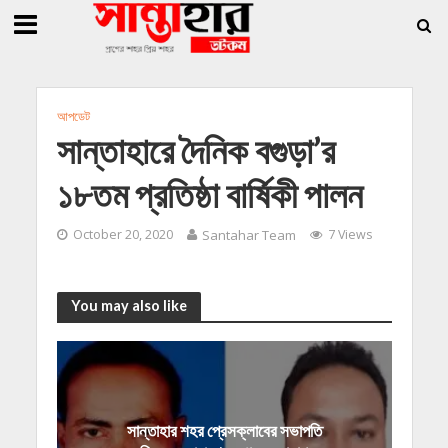
»
»
ি জিললুর, সাধারণ সম্পাদক সোহাগ
সান্তাহারে হেরোইনসহ যুবক গ্রেফতার
সান্তাহারে 
আপডেট
সান্তাহারে দৈনিক বগুড়া’র
১৮তম প্রতিষ্ঠা বার্ষিকী পালন
October 20, 2020
Santahar Team
7 Views
You may also like
সান্তাহার শহর প্রেসক্লাবের সভাপতি