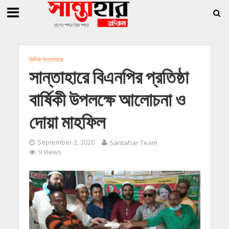
»
»
ি জিললুর, সাধারণ সম্পাদক সোহাগ
সান্তাহারে হেরোইনসহ যুবক গ্রেফতার
সান্তাহারে খ
দৈনিক সান্তাহার
সান্তাহারে বিএনপির প্রতিষ্ঠা
বার্ষিকী উপলক্ষে আলোচনা ও
দোয়া মাহফিল
September 2, 2020
Santahar Team
9 Views