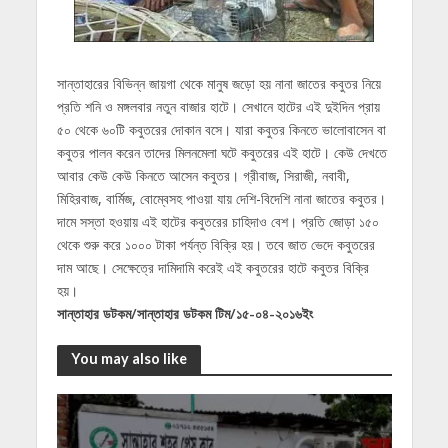
সান্তাহারের বিভিন্ন জায়গা থেকে মানুষ জড়ো হয় নানা জাতের কবুতর নিয়ে
প্রতি শনি ও মঙ্গলবার নতুন বাজার হাটে। সেখানে হাটের এই দুইদিন প্রায়
৫০ থেকে ৬০টি কবুতরের দোকান বসে। যারা কবুতর কিনতে ভালোবাসেন বা
কবুতর পালন করেন তাদের মিলনমেলা ঘটে কবুতরের এই হাটে। কেউ দেখতে
আবার কেউ কেউ কিনতে আসেন কবুতর। গ্রীবাজ, সিরাজী, নবাবী,
মিহিরবাজ, বার্মিজ, বোম্বেসহ পাওয়া যায় দেশি-বিদেশি নানা জাতের কবুতর।
দামে সস্তা হওয়ায় এই হাটের কবুতরের চাহিদাও বেশ। প্রতি জোড়া ১৫০
থেকে শুরু করে ১০০০ টাকা পর্যন্ত বিক্রি হয়। তবে জাত ভেদে কবুতরের
দাম আছে। সেক্ষেত্রে দামিদামি করেই এই কবুতরের হাটে কবুতর বিক্রি
হয়।
সান্তাহার ডটকম/সান্তাহার ডটকম টিম/১৫-০৪-২০১৬ইং
You may also like