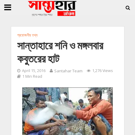
»
»
ি জিললুর, সাধারণ সম্পাদক সোহাগ
সান্তাহারে হেরোইনসহ যুবক গ্রেফতার
সান্তাহারে 
প্রয়োজনীয় তথ্য
সান্তাহারে শনি ও মঙ্গলবার
কবুতরের হাট
April 15, 2016
Santahar Team
1,276 Views
1 Min Read