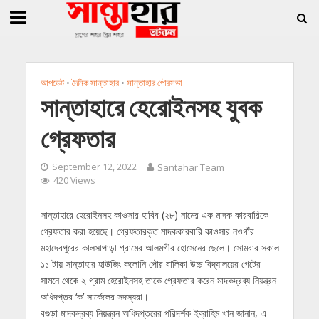
»
»
তি জিললুর, সাধারণ সম্পাদক সোহাগ
সান্তাহারে হেরোইনসহ যুবক গ্রেফতার
সান্তাহারে
আপডেট
•
দৈনিক সান্তাহার
•
সান্তাহার পৌরসভা
সান্তাহারে হেরোইনসহ যুবক
গ্রেফতার
September 12, 2022
Santahar Team
420 Views
সান্তাহারে হেরোইনসহ কাওসার হাবিব (২৮) নামের এক মাদক কারবারিকে
গ্রেফতার করা হয়েছে। গ্রেফতারকৃত মাদককারবারি কাওসার নওগাঁর
মহাদেবপুরের কালসাপাড়া গ্রামের আলমগীর হোসেনের ছেলে। সোমবার সকাল
১১ টায় সান্তাহার হাউজিং কলোনি পৌর বালিকা উচ্চ বিদ্যালয়ের গেটের
সামনে থেকে ২ গ্রাম হেরোইনসহ তাকে গ্রেফতার করেন মাদকদ্রব্য নিয়ন্ত্রন
অধিদপ্তর ‘ক’ সার্কেলের সদস্যরা।
বগুড়া মাদকদ্রব্য নিয়ন্ত্রন অধিদপ্তরের পরিদর্শক ইব্রাহিম খান জানান, এ