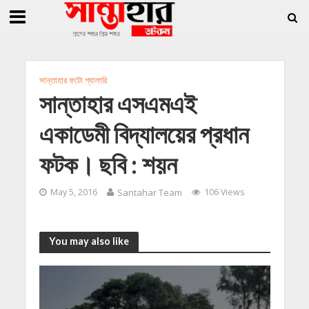
»
»
ি জিললুর, সাধারণ সম্পাদক সোহাগ
সান্তাহারে হেরোইনসহ যুবক গ্রেফতার
সান্তাহারে 
সান্তাহার ফটো গ্যালারি
সান্তাহার এসএমএই
একাডেমী বিদ্যালয়ের প্রধান
ফটক। ছবি : শয়ন
May 5, 2016
Santahar Team
106 Views
You may also like