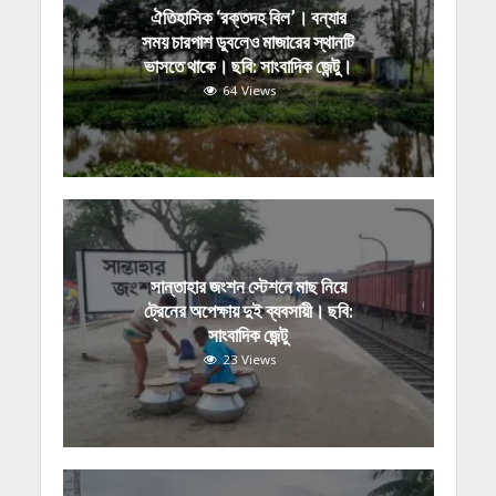
ঐতিহাসিক ‘রক্তদহ বিল’। বন্যার
সময় চারপাশ ডুবলেও মাজারের স্থানটি
ভাসতে থাকে। ছবি: সাংবাদিক জেন্টু।
64 Views
সান্তাহার জংশন স্টেশনে মাছ নিয়ে
ট্রেনের অপেক্ষায় দুই ব্যবসায়ী। ছবি:
সাংবাদিক জেন্টু
23 Views