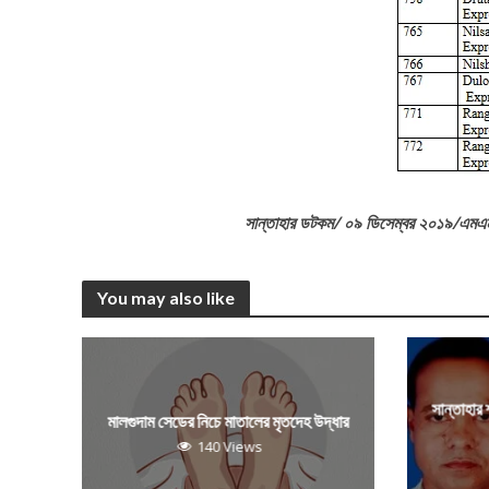
সান্তাহার ডটকম/ ০৯ ডিসেম্বর ২০১৯/এমএ
You may also like
সান্তাহার
মালগুদাম সেডের নিচে মাতালের মৃতদেহ উদ্ধার
140 Views