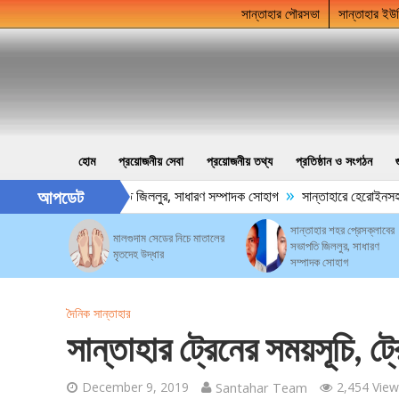
সান্তাহার পৌরসভা
সান্তাহার ইউ
হোম
প্রয়োজনীয় সেবা
প্রয়োজনীয় তথ্য
প্রতিষ্ঠান ও সংগঠন
»
আপডেট
শহর প্রেসক্লাবের সভাপতি জিললুর, সাধারণ সম্পাদক সোহাগ
সান্তাহারে হেরোইনসহ যুব
সান্তাহার শহর প্রেসক্লাবের
মালগুদাম সেডের নিচে মাতালের
সভাপতি জিললুর, সাধারণ
মৃতদেহ উদ্ধার
সম্পাদক সোহাগ
দৈনিক সান্তাহার
সান্তাহার ট্রেনের সময়সূচি, ট
December 9, 2019
Santahar Team
2,454 View