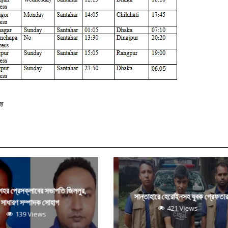
ম
 শহর প্রেসক্লাবের সভাপতি জিললুর,
সান্তাহারে হেরোইনসহ যুবক গ্রেফতা
সাধারণ সম্পাদক সোহাগ
421 Views
139 Views