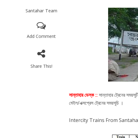
Santahar Team
Add Comment
Share This!
সান্তাহার ডেস্ক ::
সান্তাহার ট্রেনের সময়স
মেইল/এক্সপ্রেস ট্রেনের সময়সূচি ।
Intercity Trains From Santahar : সা