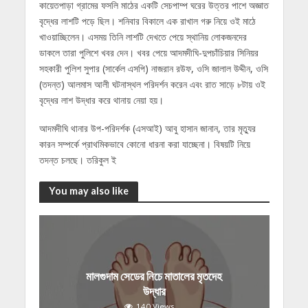
কায়েতপাড়া গ্রামের ফসলি মাঠের একটি সেচপাম্প ঘরের উত্তর পাশে অজ্ঞাত
বৃদ্ধের লাশটি পড়ে ছিল। শনিবার বিকালে এক রাখাল গরু নিয়ে ওই মাঠে
খাওয়াচ্ছিলেন। এসময় তিনি লাশটি দেখতে পেয়ে স্থানিয় লোকজনদের
ডাকলে তারা পুলিশে খবর দেন। খবর পেয়ে আদমদীঘি-দুপচাঁচিয়ার সিনিয়র
সহকারী পুলিশ সুপার (সার্কেল এসপি) নাজরান রউফ, ওসি জালাল উদ্দীন, ওসি
(তদন্ত) আলমাস আলী ঘটনাস্থল পরিদর্শন করেন এবং রাত সাড়ে ৮টায় ওই
বৃদ্ধের লাশ উদ্ধার করে থানায় নেয়া হয়।
আদমদীঘি থানার উপ-পরিদর্শক (এসআই) আবু হাসান জানান, তার মৃত্যুর
কারন সম্পর্কে প্রাথমিকভাবে কোনো ধারনা করা যাচ্ছেনা। বিষয়টি নিয়ে
তদন্ত চলছে। তরিকুল ই
You may also like
মালগুদাম সেডের নিচে মাতালের মৃতদেহ
উদ্ধার
140 Views