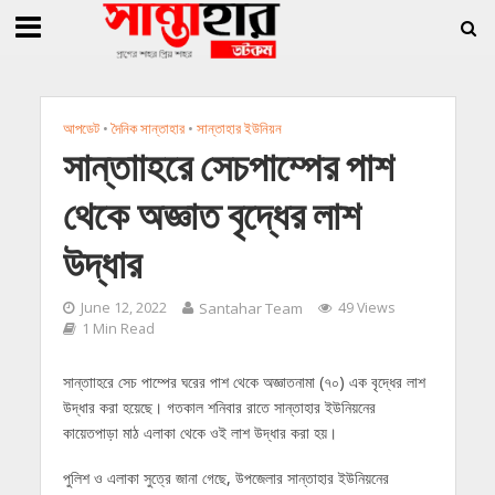
»
»
ি জিললুর, সাধারণ সম্পাদক সোহাগ
সান্তাহারে হেরোইনসহ যুবক গ্রেফতার
সান্তাহারে 
আপডেট
•
দৈনিক সান্তাহার
•
সান্তাহার ইউনিয়ন
সান্তাাহরে সেচপাম্পের পাশ
থেকে অজ্ঞাত বৃদ্ধের লাশ
উদ্ধার
June 12, 2022
Santahar Team
49 Views
1 Min Read
সান্তাাহরে সেচ পাম্পের ঘরের পাশ থেকে অজ্ঞাতনামা (৭০) এক বৃদ্ধের লাশ
উদ্ধার করা হয়েছে। গতকাল শনিবার রাতে সান্তাহার ইউনিয়নের
কায়েতপাড়া মাঠ এলাকা থেকে ওই লাশ উদ্ধার করা হয়।
পুলিশ ও এলাকা সুত্রে জানা গেছে, উপজেলার সান্তাহার ইউনিয়নের