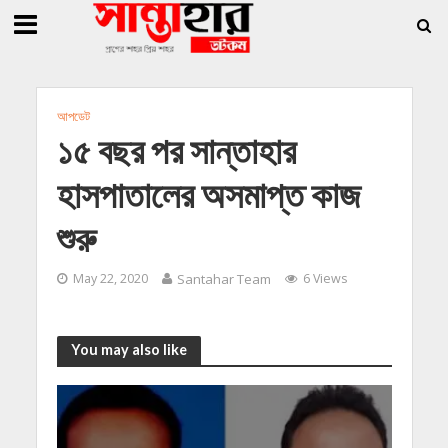
»
»
ি জিললুর, সাধারণ সম্পাদক সোহাগ
সান্তাহারে হেরোইনসহ যুবক গ্রেফতার
সান্তাহারে 
আপডেট
১৫ বছর পর সান্তাহার
হাসপাতালের অসমাপ্ত কাজ
শুরু
May 22, 2020
Santahar Team
6 Views
You may also like